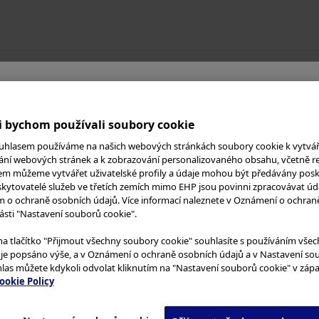
Products & Solutions
Asie a Tichomoří
Austrálie
i bychom používali soubory cookie
Čína
 platformě Olympus Co
uhlasem používáme na našich webových stránkách soubory cookie k vytvářen
Hongkong
ání webových stránek a k zobrazování personalizovaného obsahu, včetně r
em můžeme vytvářet uživatelské profily a údaje mohou být předávány pos
Indie
skytovatelé služeb ve třetích zemích mimo EHP jsou povinni zpracovávat úd
žívat tyto webové stránky, pozorně si přečtěte
Po
Japonsko
 o ochraně osobních údajů. Více informací naleznete v Oznámení o ochran
části "Nastavení souborů cookie".
yto webové stránky jsou určeny pouze pro odborn
Korea
přistupovat k jakýmkoli materiálům z těchto web
Malajsie
na tlačítko "Přijmout všechny soubory cookie" souhlasíte s používáním vše
k je popsáno výše, a v Oznámení o ochraně osobních údajů a v Nastavení so
stahovat, pokud nejste odborníkem v oblasti zdra
Nový Zéland
las můžete kdykoli odvolat kliknutím na "Nastavení souborů cookie" v záp
Singapur
ookie Policy
žívají
cookies
za účelem lepšího komfortu jejich 
Tchaj-wan