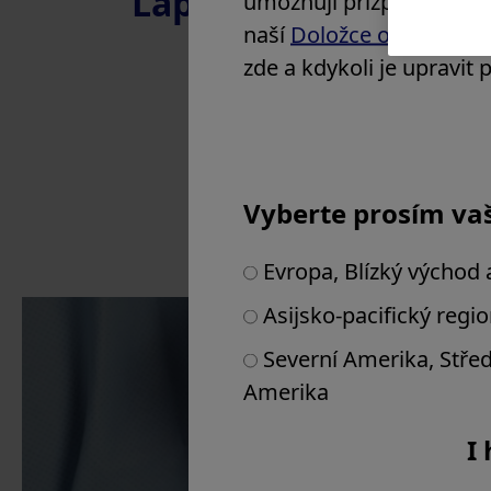
Laparoscopic Presti
umožňují přizpůsobit we
Slovinsko
naší
Doložce ochrany s
Španělsko
zde a kdykoli je upravit
Velká Británie a Irsko
Ostatní země v Evropě
Blízký východ
Afrika
Vyberte prosím vaš
Evropa, Blízký východ 
Asijsko-pacifický regi
Severní Amerika, Střed
Amerika
Products & Soluti
I