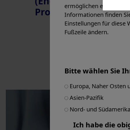
(English) ASGE Diagn
Slowenien
ermöglichen es, Website
Program
Spanien
Informationen finden S
Vereinigtes Königreich & Irland
Einstellungen für diese 
Andere Länder in Europa
Fußzeile ändern.
Naher Osten
Afrika
Bitte wählen Sie I
Europa, Naher Osten u
Asien-Pazifik
Nord- und Südamerik
Products & Soluti
Ich habe die obi