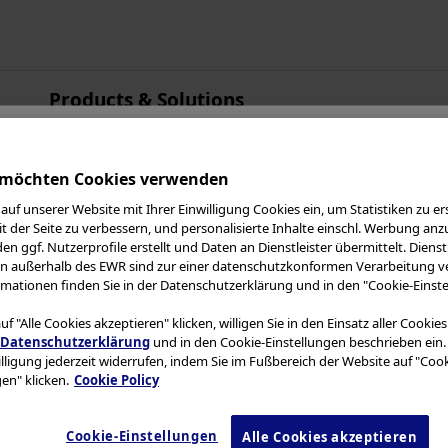
Products & Solutions
Asien-Pazifik
Australien
 möchten Cookies verwenden
China
auf unserer Website mit Ihrer Einwilligung Cookies ein, um Statistiken zu ers
Hongkong
n im Olympus Contin
t der Seite zu verbessern, und personalisierte Inhalte einschl. Werbung anz
Indien
n ggf. Nutzerprofile erstellt und Daten an Dienstleister übermittelt. Dienstl
en außerhalb des EWR sind zur einer datenschutzkonformen Verarbeitung ve
Japan
mationen finden Sie in der Datenschutzerklärung und in den "Cookie-Einste
ngsbedingungen
und das Folgende sorgfältig dur
Korea
f "Alle Cookies akzeptieren" klicken, willigen Sie in den Einsatz aller Cookie
bsite ist nur für medizinisches Fachpersonal be
Malaysia
Datenschutzerklärung
und in den Cookie-Einstellungen beschrieben ein.
bsite zuzugreifen, sie zu nutzen oder Materialien
illigung jederzeit widerrufen, indem Sie im Fußbereich der Website auf "Cook
Neuseeland
en" klicken.
Cookie Policy
ie keine medizinische Fachkraft sind.
Singapur
Taiwan
et
Cookies
, um Ihnen ein besseres Surferlebnis z
Cookie-Einstellungen
Alle Cookies akzeptieren