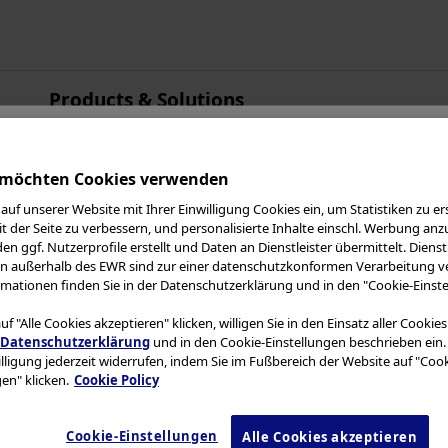
Products & Solutions
Asien-Pazifik
Australien
 möchten Cookies verwenden
China
auf unserer Website mit Ihrer Einwilligung Cookies ein, um Statistiken zu ers
Hongkong
n im Olympus Contin
t der Seite zu verbessern, und personalisierte Inhalte einschl. Werbung anz
Indien
n ggf. Nutzerprofile erstellt und Daten an Dienstleister übermittelt. Dienstl
en außerhalb des EWR sind zur einer datenschutzkonformen Verarbeitung ve
Japan
mationen finden Sie in der Datenschutzerklärung und in den "Cookie-Einste
ngsbedingungen
und das Folgende sorgfältig dur
Korea
f "Alle Cookies akzeptieren" klicken, willigen Sie in den Einsatz aller Cookie
bsite ist nur für medizinisches Fachpersonal be
Malaysia
Datenschutzerklärung
und in den Cookie-Einstellungen beschrieben ein.
bsite zuzugreifen, sie zu nutzen oder Materialien
illigung jederzeit widerrufen, indem Sie im Fußbereich der Website auf "Cook
Neuseeland
en" klicken.
Cookie Policy
ie keine medizinische Fachkraft sind.
Singapur
Taiwan
et
Cookies
, um Ihnen ein besseres Surferlebnis z
Cookie-Einstellungen
Alle Cookies akzeptieren