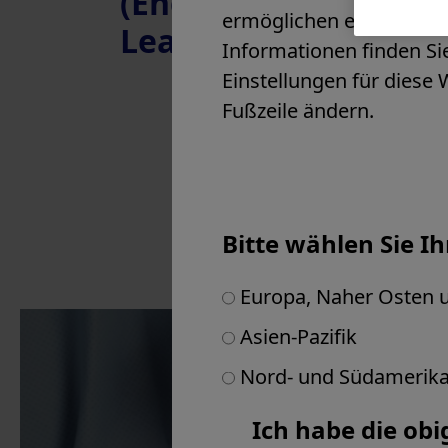
(English) Interacti
Slowenien
ermöglichen es, Website
Learning Module
Spanien
Informationen finden S
Vereinigtes Königreich & Irland
Einstellungen für diese 
Andere Länder in Europa
Fußzeile ändern.
Naher Osten
Afrika
Bitte wählen Sie I
Europa, Naher Osten u
Asien-Pazifik
Nord- und Südamerik
Products & Soluti
Ich habe die obi