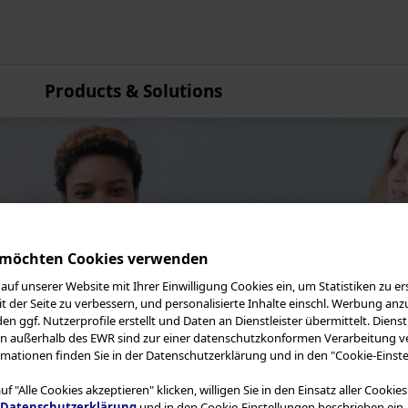
Products & Solutions
Asien-Pazifik
Australien
China
Hongkong
Indien
Japan
 möchten Cookies verwenden
Korea
auf unserer Website mit Ihrer Einwilligung Cookies ein, um Statistiken zu ers
t der Seite zu verbessern, und personalisierte Inhalte einschl. Werbung anz
Malaysia
n ggf. Nutzerprofile erstellt und Daten an Dienstleister übermittelt. Dienstl
Neuseeland
en außerhalb des EWR sind zur einer datenschutzkonformen Verarbeitung ve
mationen finden Sie in der Datenschutzerklärung und in den "Cookie-Einste
Singapur
Taiwan
f "Alle Cookies akzeptieren" klicken, willigen Sie in den Einsatz aller Cookie
Datenschutzerklärung
und in den Cookie-Einstellungen beschrieben ein.