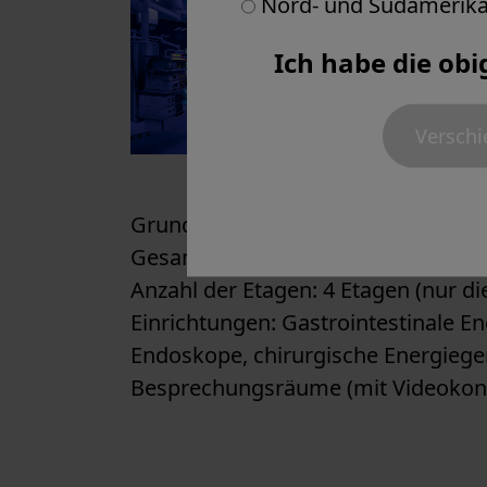
Nord- und Südamerik
Ich habe die obi
Verschi
Grundstücksfläche: 4.800 Quadrat
Gesamte Bodenfläche: 4.900 Quad
Anzahl der Etagen: 4 Etagen (nur di
Einrichtungen: Gastrointestinale E
Endoskope, chirurgische Energiege
Besprechungsräume (mit Videokonf