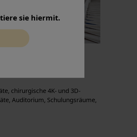
iere sie hiermit.
te, chirurgische 4K- und 3D-
räte, Auditorium, Schulungsräume,