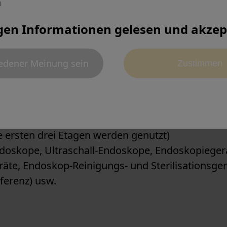
a
gen Informationen gelesen und akzept
edener Meinung sein
Zustimmen
meter
ratmeter
e ersten drei Etagen werden genutzt)
ndoskope, Ultraschall-Endoskope, Endoskopiegerä
räte, Endoskop-Reinigungs- und Sterilisationsge
erenz) usw.