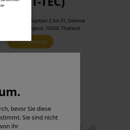
nter (T-TEC)
ie-
27 Soi Sukhapiban 2 Soi 31, Dokmai
Pravet, Bangkok, 10250, Thailand
Google map
uum.
ch, bevor Sie diese
stimmt. Sie sind nicht
 von ihr