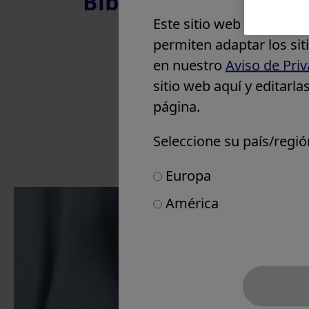
Biblioteca a la carta
Eslovenia
Este sitio web utiliza
coo
España
permiten adaptar los si
Reino Unido e Irlanda
en nuestro
Aviso de Pri
Otros países de Europa
sitio web aquí y editarl
Oriente Medio
página.
África
Seleccione su país/regió
Europa
América
Products & Soluti