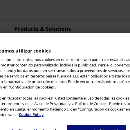
Products & Solutions
Asia Pacífico
Australia
eamos utilizar cookies
China
sentimiento, utilizamos cookies en nuestro sitio web para crear estadísticas
Hong Kong
y mostrar contenido personalizado, incluida la publicidad. Para ello, podemo
e usuario y los datos pueden ser transmitidos a proveedores de servicios. Lo
India
s de servicios en terceros países fuera del EEE están obligados a tratar los 
 a Olympus Continuum
Japón
n la normativa de protección de datos. Puede encontrar más información en
 y en "Configuración de cookies".
Corea
Malasia
te las
Condiciones de Uso
y lo siguiente antes de 
ic en "Aceptar todas las cookies", usted consiente el uso de todas las cookies
nteriormente y en el Aviso de Privacidad y la Política de Cookies. Puede revo
Nueva Zelanda
inado únicamente a los profesionales de la salud
ento en cualquier momento haciendo clic en "Configuración de cookies" en 
Singapur
 sitio web.
Cookie Policy
ilizar o descargar ningún material de esta página
Taiwán