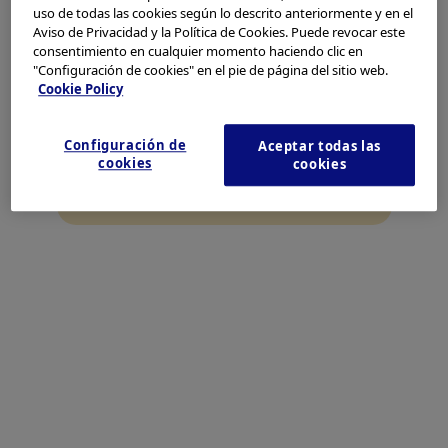
El Centro de Entrenamiento y Educación de Westborough
uso de todas las cookies según lo descrito anteriormente y en el
Europa
(WTEC), establecido en 2021, brinda un entorno de
Aviso de Privacidad y la Política de Cookies. Puede revocar este
capacitación de última generación para brindar a los
consentimiento en cualquier momento haciendo clic en
América
profesionales de la salud un lugar para obtener experiencia
"Configuración de cookies" en el pie de página del sitio web.
práctica con el equipo médico más avanzado de Olympus,
Cookie Policy
He leído y acepto lo anterior.
incluida la capacitación virtual con Med Presence. El centro
de entrenamiento ofrece oportunidades de aprendizaje
Configuración de
Aceptar todas las
Discrepar
inmersivo diseñadas para fortalecer las habilidades,
cookies
cookies
mejorar los resultados y ayudar a incrementar los niveles
más altos de atención al paciente a través del uso seguro y
Estar de acuerdo
efectivo de los productos Olympus.