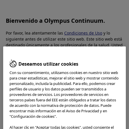
OLYMPUS CONTINUUM
Bienvenido a Olympus Continuum.
Por favor, lea atentamente las
Condiciones de Uso
y lo
siguiente antes de utilizar este sitio web. Este sitio web está
destinado únicamente a los profesionales de la salud. Usted
Westborough, MA, USA
no está autorizado a acceder, utilizar o descargar ningún
Centro de Formación Olympus
material de esta página web si no es un profesional de la
Westborough
salud.
Deseamos utilizar cookies
Con su consentimiento, utilizamos cookies en nuestro sitio web
Este sitio web utiliza
cookies
para ofrecerle una mejor
para crear estadísticas, mejorar el sitio web y mostrar contenido
experiencia de navegación. Las cookies permiten adaptar
personalizado, incluida la publicidad. Para ello, podemos crear
Olympus Westborough, 800 West Park Drive,
los sitios web a sus intereses y preferencias. Puede
perfiles de usuario y los datos pueden ser transmitidos a
encontrar más información en nuestro
Aviso de Privacidad
.
Westborough, MA 01581
proveedores de servicios. Los proveedores de servicios en
Puede recuperar la configuración actual de las cookies para
terceros países fuera del EEE están obligados a tratar los datos
este sitio web aquí y editarlas en cualquier momento a
de acuerdo con la normativa de protección de datos. Puede
Google map
encontrar más información en el Aviso de Privacidad y en
través del enlace de cookies en el pie de página.
"Configuración de cookies".
Seleccione su país/región
Al hacer clic en "Aceptar todas las cookies", usted consiente el