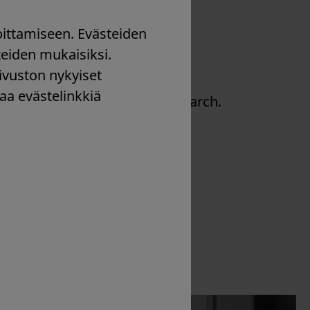
ndoskopiassa
ittamiseen. Evästeiden
teiden mukaisiksi.
ivuston nykyiset
 control, reprocessing and
aa evästelinkkiä
scientific information and research.