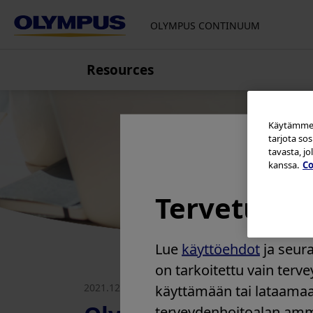
OLYMPUS CONTINUUM
Resources
Eurooppa, Lähi-itä ja Afrikka
Kroatia
Käytämme e
Tšekin tasavalta
tarjota so
Suomi
tavasta, j
kanssa.
Co
Ranska
Saksa, Itävalta, Sveitsi
Tervetuloa
Italia
Alankomaat
Lue
käyttöehdot
ja seura
Puola
on tarkoitettu vain terv
Venäjä
2021.12.20
käyttämään tai lataamaa
Serbia
terveydenhoitoalan amma