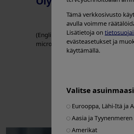
Olympuksen verkkosi
Slovenia
Espanja
Tämä verkkosivusto käy
Yhdistynyt kuningaskunta ja
avulla voimme räätälöidä
Irlanti
Lisätietoja on
tietosuoj
(English) With this platform, Olymp
Muut Euroopan maat
evästeasetukset ja muoka
microbiology, combining data-driven,
Lähi-itä
käyttämällä.
Afrikka
Valitse asuinmaasi 
Eurooppa, Lähi-Itä ja A
Aasia ja Tyynenmeren 
Amerikat