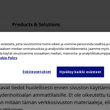
Products & Solutions
Aasian ja Tyynenmeren alue
Australia
västeitä, jotta sivustomme toimii oikein ja voimme personoida sisältöä ja
Kiina
siaalisen median ominaisuuksia ja analysoida tietoliikennettä. Jaamme myös 
Hongkong
olla käytät sivustoamme sosiaalisen median, mainonta- ja analytiikkakum
okie Policy
Intia
Japani
 Olympus Continuum ‑s
Evästeasetukset
Hyväksy kaikki evästeet
Korea
Malesia
avat tiedot huolellisesti ennen sivuston käyttäm
Uusi-Seelanti
eydenhoitoalan ammattilaisille. Et ole oikeutettu
Singapore
n mitään tämän verkkosivuston materiaaleja, ell
Taiwan
ttilainen.