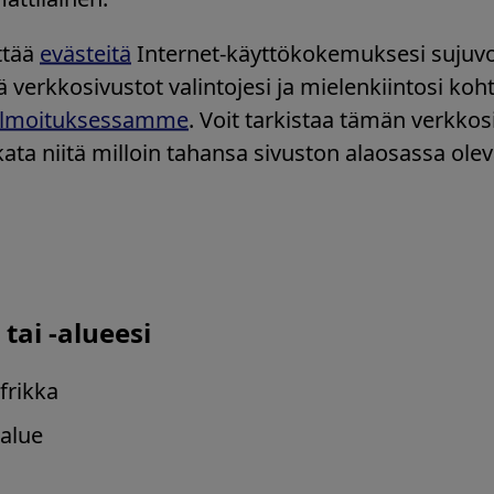
vut infektion torjuntaan e
Vietnam
Muut Aasian maat
ttää
evästeitä
Internet-käyttökokemuksesi sujuvo
Muut Oseanian maat
 verkkosivustot valintojesi ja mielenkiintosi koh
ailmoituksessamme
. Voit tarkistaa tämän verkkos
us provides information in the areas of infection
ta niitä milloin tahansa sivuston alaosassa olev
 practical advice and training with clinical and 
tai -alueesi
Back to TOP
frikka
alue