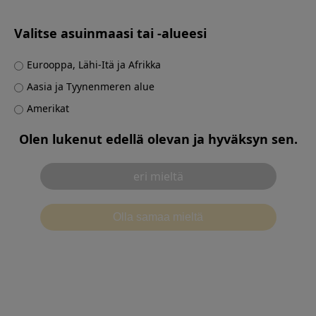
Valitse asuinmaasi tai -alueesi
Contact
Eurooppa, Lähi-Itä ja Afrikka
Aasia ja Tyynenmeren alue
Amerikat
Olen lukenut edellä olevan ja hyväksyn sen.
Käyttöehdot
Tietosuojailmoitus
eri mieltä
別ウィンドウで開
Evästekäytännöt
Suositeltu käyttöympäristö
Ota yhteyttä
Evästeasetukset
©2026 Olympus Corporation
Olla samaa mieltä