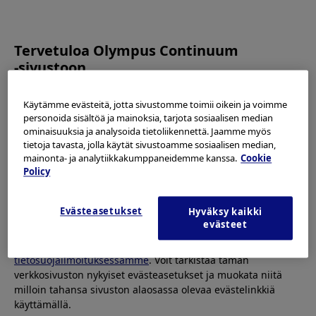
OLYMPUS CONTINUUM
Tervetuloa Olympus Continuum
‑sivustoon.
Lue
käyttöehdot
ja seuraavat tiedot huolellisesti ennen
Käytämme evästeitä, jotta sivustomme toimii oikein ja voimme
sivuston käyttämistä. Tämä verkkosivusto on tarkoitettu vain
2020.11.20
personoida sisältöä ja mainoksia, tarjota sosiaalisen median
terveydenhoitoalan ammattilaisille. Et ole oikeutettu
ominaisuuksia ja analysoida tietoliikennettä. Jaamme myös
(English) Olympus Grants
tarkastelemaan, käyttämään tai lataamaan mitään tämän
tietoja tavasta, jolla käytät sivustoamme sosiaalisen median,
verkkosivuston materiaaleja, ellet ole terveydenhoitoalan
mainonta- ja analytiikkakumppaneidemme kanssa.
Cookie
ammattilainen.
Policy
Tämä verkkosivusto käyttää
evästeitä
Internet-
Evästeasetukset
Hyväksy kaikki
käyttökokemuksesi sujuvoittamiseen. Evästeiden avulla
evästeet
voimme räätälöidä verkkosivustot valintojesi ja
Back to TOP
mielenkiintosi kohteiden mukaisiksi. Lisätietoja on
tietosuojailmoituksessamme
. Voit tarkistaa tämän
verkkosivuston nykyiset evästeasetukset ja muokata niitä
milloin tahansa sivuston alaosassa olevaa evästelinkkiä
Products & Solutions
käyttämällä.