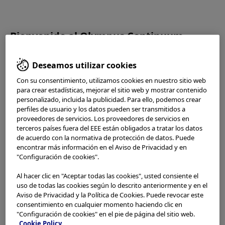
OLYMPUS CONTINUUM
Bienvenido al Olympus Continuum
Por favor lea los
Términos de Uso
y lo siguiente
Deseamos utilizar cookies
cuidadosamente antes de usar este sitio web.
Este sitio web está destinado solo a profesionales de la
Con su consentimiento, utilizamos cookies en nuestro sitio web
2023.01.11
salud. No tiene derecho a acceder, usar o descargar ningún
para crear estadísticas, mejorar el sitio web y mostrar contenido
(English) GET UP in
material de este sitio web si no es un profesional de la
personalizado, incluida la publicidad. Para ello, podemos crear
perfiles de usuario y los datos pueden ser transmitidos a
salud.
Hamburg
proveedores de servicios. Los proveedores de servicios en
terceros países fuera del EEE están obligados a tratar los datos
Este sitio web utiliza cookies para ofrecerle una mejor
de acuerdo con la normativa de protección de datos. Puede
experiencia de navegación.
encontrar más información en el Aviso de Privacidad y en
Cookies
permita adaptar los sitios web a sus intereses y
"Configuración de cookies".
preferencias. Puedes encontrar más información en nuestro
Aviso de Privacidad
.
Al hacer clic en "Aceptar todas las cookies", usted consiente el
Puede recuperar la configuración de cookies actual para
uso de todas las cookies según lo descrito anteriormente y en el
Back to TOP
este sitio web aquí y editarlas en cualquier momento a
Aviso de Privacidad y la Política de Cookies. Puede revocar este
través del enlace de cookies en el pie de página.
consentimiento en cualquier momento haciendo clic en
"Configuración de cookies" en el pie de página del sitio web.
Cookie Policy