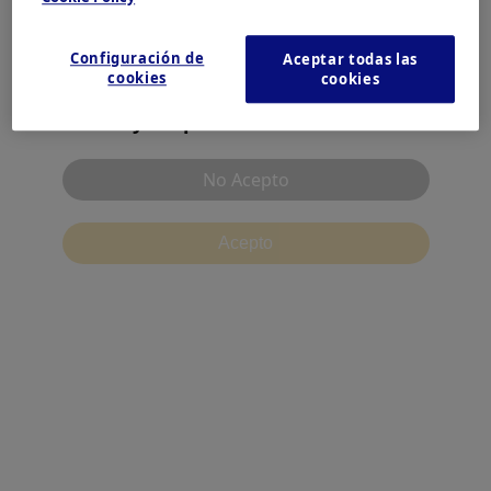
Products & Solutions
Por favor seleccione su país o región
Configuración de
Aceptar todas las
Americas
cookies
cookies
Contact
He leído y acepto las condiciones de uso.
No Acepto
Acepto
Condiciones de Uso
Aviso de Privacidad
Política de Cookies
Ambiente recomendado
Contáctenos
Configuración de cookies
©2026 Olympus Corporation