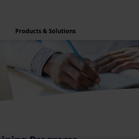
Products & Solutions
Azja i Pacyfik
Australia
Chiny
Hongkong
Indie
Japonia
Korea
Malezja
Nowa Zelandia
Singapur
Tajwan