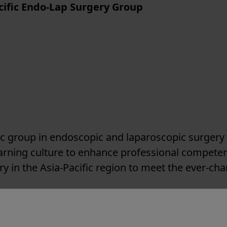
cific Endo-Lap Surgery Group
 group in endoscopic and laparoscopic surgery in
arning culture to enhance professional competen
 in the Asia-Pacific region to meet the ever-chan