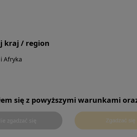
ing and education programs for gynaecological
group of internationally renowned experts in gyn
Our goal is to assist gynecologists in enhancing 
py training courses across the Asia Pacific regi
 kraj / region
i Afryka
em się z powyższymi warunkami oraz 
ific Otorhinolarynglologic Surgical Training 
ie zgadzać się
Zgadzać się