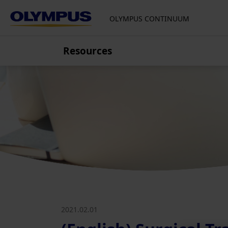
OLYMPUS CONTINUUM
Resources
Europa, Bliski Wschód i Afryka
Chorwacja
Republika Czeska
Finlandia
Francja
Niemcy, Austria, Szwajcaria
Włochy
Niderlandy
Polska
Rosja
2021.02.01
Serbia