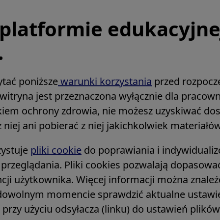
platformie edukacyjn
.
ytać poniższe
warunki korzystania
przed rozpoczę
a witryna jest przeznaczona wyłącznie dla praco
nikiem ochrony zdrowia, nie możesz uzyskiwać do
 niej ani pobierać z niej jakichkolwiek materiałów
cific Gynaecological Endoscopy Training Grou
zystuje
pliki cookie
do poprawiania i indywiduali
 przeglądania. Pliki cookies pozwalają dopasowa
ncji użytkownika. Więcej informacji można znale
dowolnym momencie sprawdzić aktualne ustawien
e, przy użyciu odsyłacza (linku) do ustawień plikó