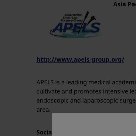
Asia Pa
http://www.apels-group.org/
APELS is a leading medical academic
cultivate and promotes intensive le
endoscopic and laparoscopic surgery
area.
Social media connections: