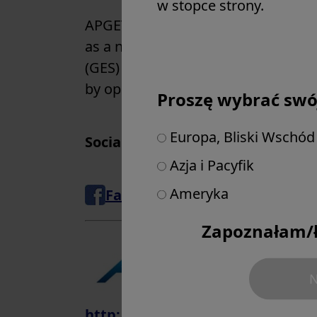
w stopce strony.
APGET promotes and develops train
as a non- profit organization by a 
(GES) from the Asia Pacific region. 
by operating gynaecological endosco
Proszę wybrać swój
Europa, Bliski Wschód 
Social media connections:
Azja i Pacyfik
Ameryka
Facebook
Zapoznałam/ł
Asia Pac
N
http://www.apost-ent.org/