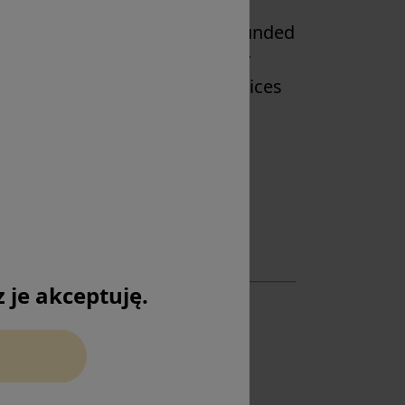
 endoscopy surgery. It was founded
aecological endoscopic surgery
skills and promoting best practices
on.
je akceptuję.
Group