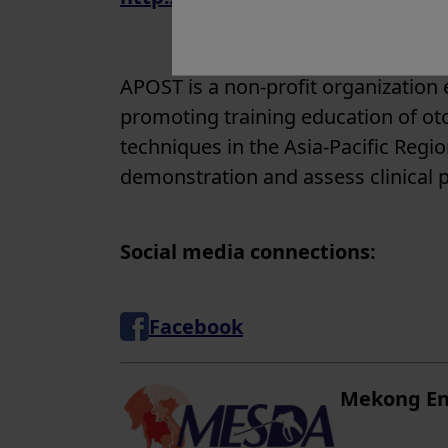
APOST is a non-profit organization 
promoting training education of ot
techniques in the Asia-Pacific Regio
demonstration and assess clinical
Social media connections:
Facebook
Mekong En