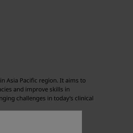
 Asia Pacific region. It aims to
cies and improve skills in
ging challenges in today’s clinical