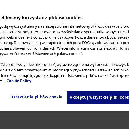
raining Programs
Wietnam
Inne kraje w Azji
elibyśmy korzystać z plików cookies
Inne kraje w Oceanii
godą wykorzystujemy na naszej stronie internetowej pliki cookies w celu tw
 ulepszania strony internetowej oraz wyświetlania spersonalizowanych treśc
ed and passionate surgeons dedicated to develo
 tym celu możemy tworzyć profile użytkowników, a dane mogą być przeka
different training groups in Asia Pacific accordi
usług. Dostawcy usług w krajach trzecich poza EOG są zobowiązani do prz
dnie z prawem ochrony danych. Więcej informacji można znaleźć w Informa
airs Department work closely with them through 
rywatności oraz w "Ustawieniach plików cookie".
er training programs as well as creating opportun
a "Akceptuj wszystkie pliki cookie", wyrażasz zgodę na wykorzystanie wszystk
 enhancement and best practice sharing.
dnie z opisem powyżej oraz w Informacji o prywatności i Ustawieniach plik
ili możesz cofnąć tę zgodę, klikając na "Ustawienia plików cookie" w stopce 
ej.
Cookie Policy
rological Surgery Training & Education Group
Ustawienia plików cookie
Akceptuj wszystkie pliki coo