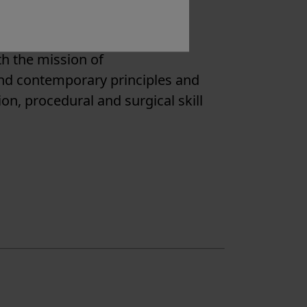
th the mission of
and contemporary principles and
ion, procedural and surgical skill