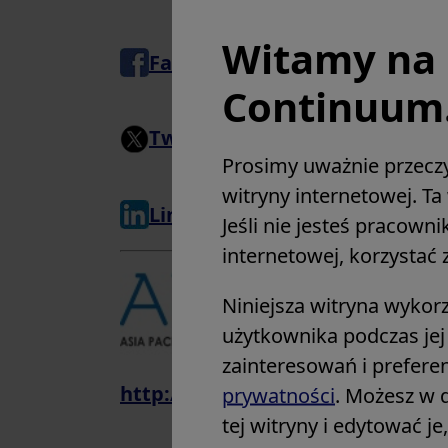
Witamy na 
Facebook
Continuum
Twitter
Prosimy uważnie przecz
witryny internetowej. T
LinkedIn
Jeśli nie jesteś pracow
internetowej, korzystać z
Asia Pa
Niniejsza witryna wykor
użytkownika podczas jej
zainteresowań i prefere
http://www.apget.org/
prywatności
. Możesz w 
tej witryny i edytować j