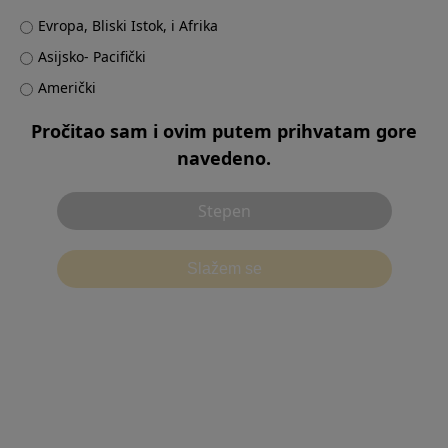
Evropa, Bliski Istok, i Afrika
Asijsko- Pacifički
Contact
Američki
Pročitao sam i ovim putem prihvatam gore
navedeno.
Stepen
Uslovi korišćenja
Izjava o privatnosti
別ウィンドウで開
Politika kolačića
Preporučeno okruženje
Slažem se
Kontaktirajte nas
Подешавања колачића
©2026 Olympus Corporation