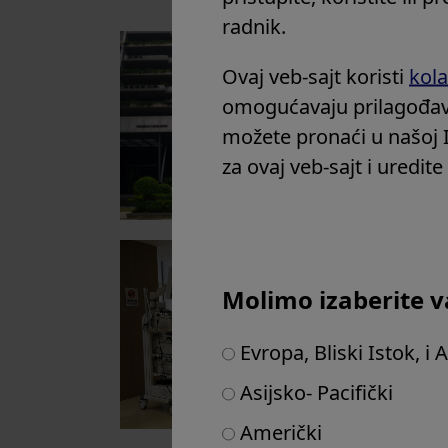
radnik.
Ovaj veb-sajt koristi
kola
omogućavaju prilagođav
možete pronaći u našoj 
za ovaj veb-sajt i uredit
Molimo izaberite v
Evropa, Bliski Istok, i 
Asijsko- Pacifički
Američki