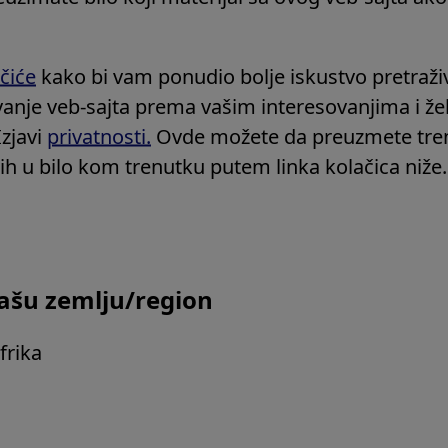
čiće
kako bi vam ponudio bolje iskustvo pretraživ
anje veb-sajta prema vašim interesovanjima i žel
Izjavi
privatnosti.
Ovde možete da preuzmete tren
e ih u bilo kom trenutku putem linka kolačica niže.
ašu zemlju/region
Afrika