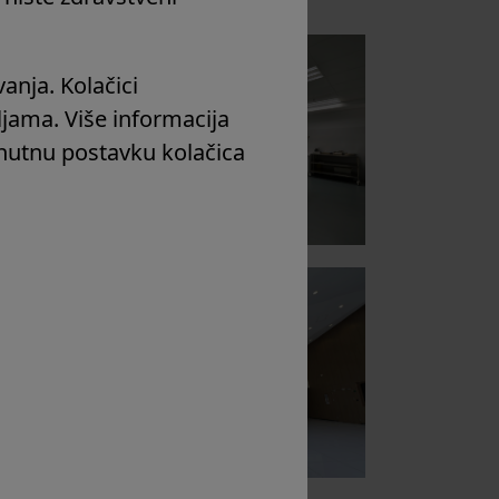
anja. Kolačici
jama. Više informacija
utnu postavku kolačica