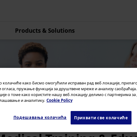
Products & Solutions
Azija Pacifik
Australija
Kina
Hong Kong
Indija
 колачиће како бисмо омогућили исправан рад веб локације, прила
Japan
и огласа, пружање функција за друштвене мреже и анализу саобраћаја.
Koreja
је о томе како користите нашу веб локацију делимо с партнерима за
лашавање и аналитику.
Cookie Policy
Malezija
Novi Zeland
Подешавања колачића
Прихвати све колачиће
Singapur
Tajvan