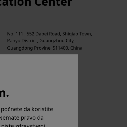
cation Center
No. 111 , 552 Dabei Road, Shiqiao Town,
Panyu District, Guangzhou City,
Guangdong Provine, 511400, China
Google map
+86-20-84878978
m.
 počnete da koristite
 Nemate pravo da
o niste zdravstveni