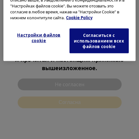
высочайший уровень заботы и безопасности
любое время по ссылке cookies в нижнем колонтитуле.
"Настройках файлов cookie". Вы можете отозвать это
пациентов.
согласие в любое время, нажав на "Настройки Cookie" в
Пожалуйста, выберите вашу страну/регион
нижнем колонтитуле сайта.
Cookie Policy
Learn More About Olympus Continuum
Европа, Ближний Восток и Африка
Настройки файлов
Согласиться с
Азиатско-Тихоокеанский регион
cookie
Products & Solutions
использованием всех
Северная и Южная Америка
файлов cookie
Я прочитал и настоящим принимаю
вышеизложенное.
Resources
Не согласен
Contact
Cогласна