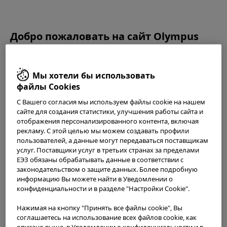
OLYMPUS CONTINUUM
Добро пожаловать на сайт Olympus
Continuum.
Перед использованием данного веб-сайта внимательно
Мы хотели бы использовать
ознакомьтесь с
Условиями использования
и следующим.
файлы Cookies
Данный веб-сайт предназначен только для специалистов
С Вашего согласия мы используем файлы cookie на нашем
здравоохранения. Вы не имеете права получать доступ,
сайте для создания статистики, улучшения работы сайта и
использовать или загружать какие-либо материалы с
Повышаем уровень заботы о
отображения персонализированного контента, включая
этого сайта, если вы не являетесь специалистом в
пациентах. Вместе.
рекламу. С этой целью мы можем создавать профили
области здравоохранения.
пользователей, а данные могут передаваться поставщикам
услуг. Поставщики услуг в третьих странах за пределами
Olympus Continuum - это комплексная платформа
Этот сайт использует файлы
cookie
, чтобы предложить
ЕЭЗ обязаны обрабатывать данные в соответствии с
вам лучший опыт просмотра. Cookies позволяют
образовательных программ и тренингов,
законодательством о защите данных. Более подробную
адаптировать веб-сайты к вашим интересам и
призванных помочь вам расширить свои
информацию Вы можете найти в Уведомлении о
предпочтениям. Более подробную информацию вы
конфиденциальности и в разделе "Настройки Cookie".
клинические знания и усовершенствовать
можете найти в нашем
Уведомлении о
процедурные навыки, чтобы вы могли работать с
Нажимая на кнопку "Принять все файлы cookie", Вы
конфиденциальности
. Вы можете получить текущие
максимальной отдачей и обеспечивать
соглашаетесь на использование всех файлов cookie, как
настройки cookies для этого сайта здесь и изменить их в
описано выше, в Уведомлении о конфиденциальности и в