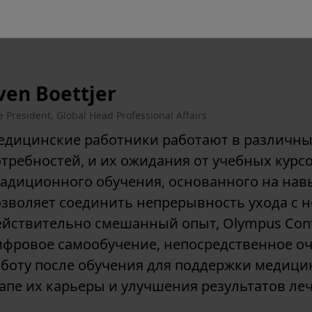
ven Boettjer
e President, Global Head Professional Affairs
едицинские работники работают в различны
требностей, и их ожидания от учебных курс
адиционного обучения, основанного на нав
озволяет соединить непрерывность ухода с 
ействительно смешанный опыт, Olympus Con
ифровое самообучение, непосредственное оч
аботу после обучения для поддержки медици
апе их карьеры и улучшения результатов ле