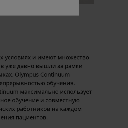
х условиях и имеют множество
ов уже давно вышли за рамки
ыках. Olympus Continuum
непрерывностью обучения.
tinuum максимально использует
ное обучение и совместную
нских работников на каждом
чения пациентов.