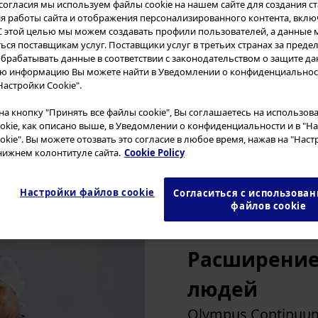
Тайвань
согласия мы используем файлы cookie на нашем сайте для создания ст
 работы сайта и отображения персонализированного контента, вклю
то комплексная платформа для об
Вьетнам
С этой целью мы можем создавать профили пользователей, а данные 
ься поставщикам услуг. Поставщики услуг в третьих странах за преде
Другие страны Азии
в в области здравоохранения со в
брабатывать данные в соответствии с законодательством о защите да
Другие страны Океании
ю информацию Вы можете найти в Уведомлении о конфиденциальност
актические курсы, онлайн-обучени
Настройки Cookie".
ккредитованное непрерывное обра
а кнопку "Принять все файлы cookie", Вы соглашаетесь на использова
okie, как описано выше, в Уведомлении о конфиденциальности и в "Н
требованию.
okie". Вы можете отозвать это согласие в любое время, нажав на "Нас
 нижнем колонтитуле сайта.
Cookie Policy
Настройки файлов cookie
Согласиться с использован
файлов cookie
Расширение
людей
Olympus Continuu