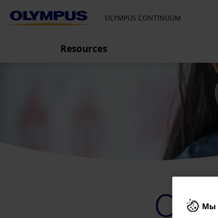
OLYMPUS CONTINUUM
Resources
Европа, Ближний Восток и
Африка
Хорватия
Чешская Республика
Финляндия
Франция
Германия, Австрия,
Швейцария
Италия
Нидерланды
Польша
Мы 