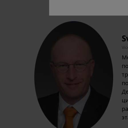
S
Vic
М
по
тр
п
Д
ц
р
эт