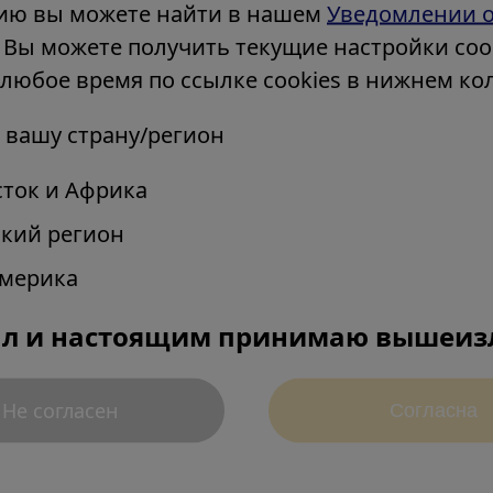
ю вы можете найти в нашем
Уведомлении 
. Вы можете получить текущие настройки cook
 любое время по ссылке cookies в нижнем ко
 вашу страну/регион
сток и Африка
ительности
ский регион
us Continuum -
Америка
ие результаты и
ал и настоящим принимаю вышеиз
даря глубокому
оддерживаем ваше
более здоровой,
Не согласен
Cогласна
нью.