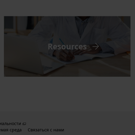
Resources
иальности
別ウィンドウで開
емая среда
Связаться с нами