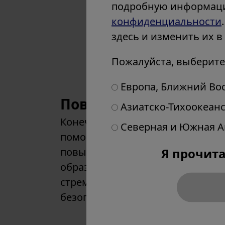
подробную информаци
конфиденциальности
здесь и изменить их в
Пожалуйста, выберите
Европа, Ближний Во
Повышение производ
Азиатско-Тихоокеан
Конечная цель программы Olymp
Северная и Южная 
помочь вам улучшить клиническ
Я прочит
повысить качество жизни. Благо
образованию и обучению мы п
стремление помочь людям жить 
безопасной и полноценной жиз