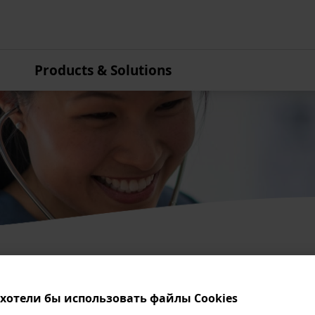
Products & Solutions
Азиатско-Тихоокеанский
регион
Австралия
Китай
Гонконг
Индия
Япония
Корея
Малайзия
Новая Зеландия
хотели бы использовать файлы Cookies
Сингапур