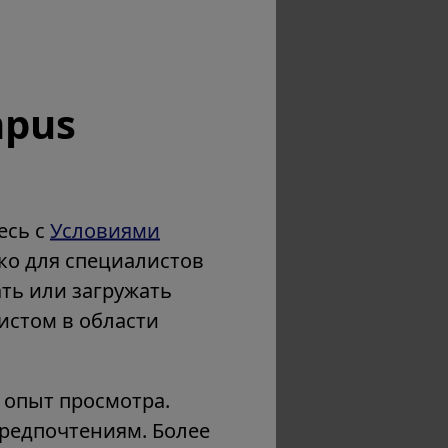
mpus
есь с
Условиями
ко для специалистов
ать или загружать
листом в области
 опыт просмотра.
предпочтениям. Более