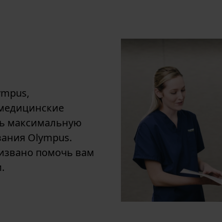
ympus,
 медицинские
ть максимальную
ания Olympus.
извано помочь вам
.