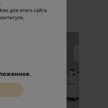
о
ies для этого сайта
лонтитуле.
ложенное.