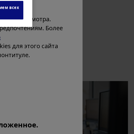
ием всех
 опыт просмотра.
предпочтениям. Более
о
ies для этого сайта
лонтитуле.
Contact
ложенное.