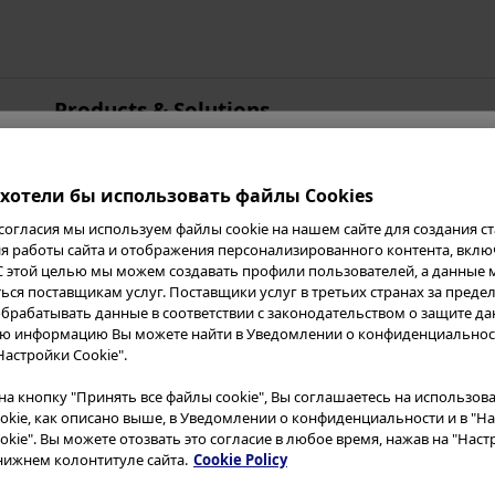
Products & Solutions
Азиатско-Тихоокеанский
регион
хотели бы использовать файлы Cookies
Австралия
согласия мы используем файлы cookie на нашем сайте для создания ст
Китай
аловать на сайт Oly
 работы сайта и отображения персонализированного контента, вклю
Гонконг
С этой целью мы можем создавать профили пользователей, а данные 
.
ься поставщикам услуг. Поставщики услуг в третьих странах за преде
Индия
брабатывать данные в соответствии с законодательством о защите да
Япония
ю информацию Вы можете найти в Уведомлении о конфиденциальност
Настройки Cookie".
Корея
 данного веб-сайта внимательно ознакомьт
а кнопку "Принять все файлы cookie", Вы соглашаетесь на использова
Малайзия
ующим. Данный веб-сайт предназначен толь
okie, как описано выше, в Уведомлении о конфиденциальности и в "Н
Новая Зеландия
е имеете права получать доступ, использов
okie". Вы можете отозвать это согласие в любое время, нажав на "Нас
 нижнем колонтитуле сайта.
Cookie Policy
Сингапур
с этого сайта, если вы не являетесь специа