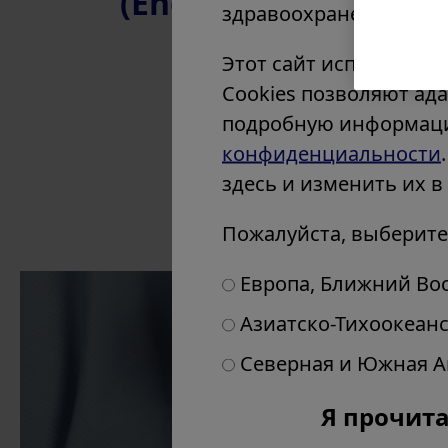
(English) Clinical In
Россия
здравоохранения.
Сербия
Этот сайт использует
Словения
Cookies позволяют ад
Испания
подробную информаци
Великобритания и Ирландия
конфиденциальности
Другие страны Европы
здесь и изменить их в
Ближний Восток
Африка
Пожалуйста, выберите
Европа, Ближний Во
Азиатско-Тихоокеан
Северная и Южная 
Products & Soluti
Я прочит