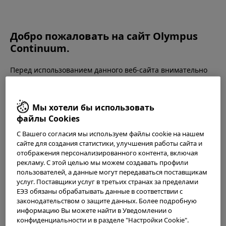
OLYMPUS CONTINUUM
Добро пожаловать на сайт Olympus
Continuum.
Перед использованием данного веб-сайта внимательно
ознакомьтесь с
Условиями использования
и следующим.
Вестборо, штат Массачусетс, США
Данный веб-сайт предназначен только для специалистов
Учебный центр Olympus Вестборо
здравоохранения. Вы не имеете права получать доступ,
Мы хотели бы использовать
использовать или загружать какие-либо материалы с
файлы Cookies
этого сайта, если вы не являетесь специалистом в
области здравоохранения.
С Вашего согласия мы используем файлы cookie на нашем
Olympus Westborough, 800 West Park Drive,
сайте для создания статистики, улучшения работы сайта и
Westborough, MA 01581
отображения персонализированного контента, включая
Этот сайт использует файлы
cookie
, чтобы предложить
рекламу. С этой целью мы можем создавать профили
вам лучший опыт просмотра. Cookies позволяют
пользователей, а данные могут передаваться поставщикам
Google map
адаптировать веб-сайты к вашим интересам и
услуг. Поставщики услуг в третьих странах за пределами
предпочтениям. Более подробную информацию вы
ЕЭЗ обязаны обрабатывать данные в соответствии с
можете найти в нашем
Уведомлении о
законодательством о защите данных. Более подробную
конфиденциальности
. Вы можете получить текущие
информацию Вы можете найти в Уведомлении о
Новая учебная лаборатория в Вестборо предоставит
настройки cookies для этого сайта здесь и изменить их в
конфиденциальности и в разделе "Настройки Cookie".