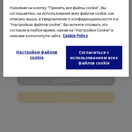
медицинским работникам практический опыт работы с
любое время по ссылке cookies в нижнем колонтитуле.
самым современным медицинским оборудованием. Став
Нажимая на кнопку "Принять все файлы cookie", Вы
важнейшей частью платформы Olympus Continuum, этот
соглашаетесь на использование всех файлов cookie, как
Пожалуйста, выберите вашу страну/регион
ультрасовременный учебный центр будет предлагать
описано выше, в Уведомлении о конфиденциальности и в
"Настройках файлов cookie". Вы можете отозвать это
возможности для обучения с погружением,
Европа, Ближний Восток и Африка
согласие в любое время, нажав на "Настройки Cookie" в
направленные на укрепление навыков проведения
Азиатско-Тихоокеанский регион
нижнем колонтитуле сайта.
Cookie Policy
процедур, улучшение результатов и помощь в
поддержании высочайшего уровня обслуживания
Северная и Южная Америка
пациентов.
Настройки файлов
Согласиться с
Я прочитал и настоящим принимаю
cookie
использованием всех
файлов cookie
вышеизложенное.
Не согласен
Cогласна