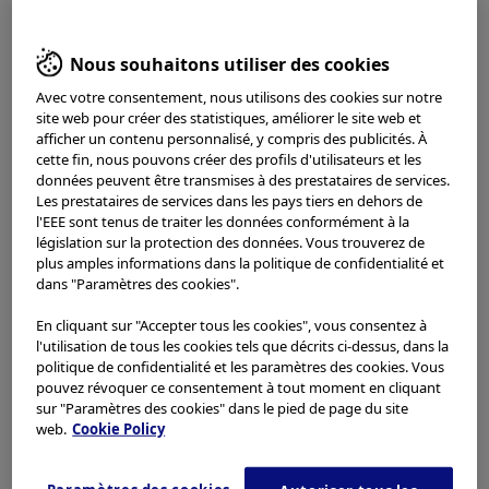
Asie-Pacifique
Nous souhaitons utiliser des cookies
Amériques
Avec votre consentement, nous utilisons des cookies sur notre
J'ai lu et j'accepte ce qui précède.
site web pour créer des statistiques, améliorer le site web et
afficher un contenu personnalisé, y compris des publicités. À
cette fin, nous pouvons créer des profils d'utilisateurs et les
Être en désaccord
données peuvent être transmises à des prestataires de services.
Les prestataires de services dans les pays tiers en dehors de
l'EEE sont tenus de traiter les données conformément à la
Je suis d'accord
législation sur la protection des données. Vous trouverez de
plus amples informations dans la politique de confidentialité et
dans "Paramètres des cookies".
Responsabiliser les gens
En cliquant sur "Accepter tous les cookies", vous consentez à
Olympus Continuum offre une formation continue
l'utilisation de tous les cookies tels que décrits ci-dessus, dans la
précieuse aux médecins, chirurgiens, infirmières,
politique de confidentialité et les paramètres des cookies. Vous
techniciens et biomédecins. Améliorez votre prise de
pouvez révoquer ce consentement à tout moment en cliquant
décision clinique et vos compétences techniques et
sur "Paramètres des cookies" dans le pied de page du site
web.
Cookie Policy
découvrez de nouvelles façons de fournir des soins
aux patients sûrs et de haute qualité.