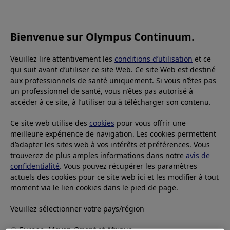
OLYMPUS CONTINUUM
Bienvenue sur Olympus Continuum.
Veuillez lire attentivement les
conditions d’utilisation
et ce
qui suit avant d’utiliser ce site Web. Ce site Web est destiné
aux professionnels de santé uniquement. Si vous n’êtes pas
un professionnel de santé, vous n’êtes pas autorisé à
accéder à ce site, à l’utiliser ou à télécharger son contenu.
Olympus Continuum est une plateforme complète
d'expériences d'éducation et de formation menées
Ce site web utilise des
cookies
pour vous offrir une
meilleure expérience de navigation. Les cookies permettent
par des experts en soins de santé du monde entier.
d’adapter les sites web à vos intérêts et préférences. Vous
Les possibilités d'apprentissage comprennent des
trouverez de plus amples informations dans notre
avis de
cours pratiques, un apprentissage en ligne, des
confidentialité
. Vous pouvez récupérer les paramètres
conférences et des ateliers, une formation entre
actuels des cookies pour ce site web ici et les modifier à tout
pairs, une formation continue accréditée et un
moment via le lien cookies dans le pied de page.
apprentissage à la demande.
Veuillez sélectionner votre pays/région
Europe, Moyen-Orient et Afrique