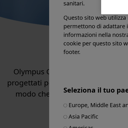
sanitari.
Slovenia
Spagna
Questo sito web utilizza 
Regno Unito e Irlanda
permettono di adattare i 
Altri paesi in Europa
informazioni nella nost
Medio Oriente
cookie per questo sito w
Africa
Elevare
footer.
Olympus Continuum è una piatta
progettati per aiutarvi ad ampliare 
Seleziona il tuo p
modo che possiate dare il meglio d
Europe, Middle East an
Asia Pacific
Americas