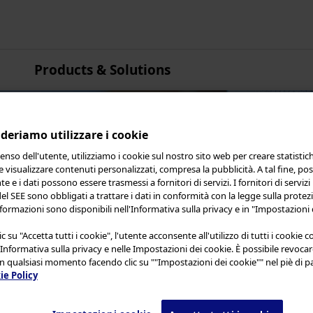
Products & Solutions
Asia Pacifico
Australia
Cina
deriamo utilizzare i cookie
Hong Kong
enso dell'utente, utilizziamo i cookie sul nostro sito web per creare statistic
 e visualizzare contenuti personalizzati, compresa la pubblicità. A tal fine, p
India
te e i dati possono essere trasmessi a fornitori di servizi. I fornitori di servizi 
Giappone
 del SEE sono obbligati a trattare i dati in conformità con la legge sulla protez
in Olympus Continuum
nformazioni sono disponibili nell'Informativa sulla privacy e in "Impostazioni 
Corea
Malesia
c su "Accetta tutti i cookie", l'utente acconsente all'utilizzo di tutti i cookie 
'Informativa sulla privacy e nelle Impostazioni dei cookie. È possibile revoca
ntamente le
Condizioni d’uso
e quanto segue prima
Nuova Zelanda
n qualsiasi momento facendo clic su ""Impostazioni dei cookie"" nel piè di pa
b è destinato esclusivamente agli operatori sanita
ie Policy
Singapore
 scaricare alcun materiale da questo sito web se 
Taiwan