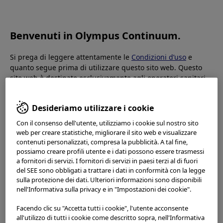
OLYMPUS CONTINUUM
Benvenuti in Olympus Continuum.
Contattaci
Si prega di leggere attentamente le
Condizioni d’uso
e
quanto segue prima di utilizzare questo sito web. Questo
Grazie per aver visitato il nostro sito. Le vostre domande
sito web è destinato esclusivamente agli operatori sanitari.
sono importanti per noi.
Non siete autorizzati ad accedere, utilizzare o scaricare
Faremo ogni sforzo possibile per rispondere alla vostra
alcun materiale da questo sito web se non siete
richiesta in modo tempestivo. Seleziona la tua zona per
Desideriamo utilizzare i cookie
professionisti sanitari.
aiutarci a indirizzare la tua posta.
Con il consenso dell'utente, utilizziamo i cookie sul nostro sito
Questo sito web utilizza i
cookie
per offrire una migliore
web per creare statistiche, migliorare il sito web e visualizzare
esperienza di navigazione. I cookie permettono di adattare i
contenuti personalizzati, compresa la pubblicità. A tal fine,
Asia Pacificoc
siti web ai tuoi interessi e preferenze. Puoi trovare maggiori
possiamo creare profili utente e i dati possono essere trasmessi
informazioni nella nostra
Informativa sulla privacy
. Puoi
a fornitori di servizi. I fornitori di servizi in paesi terzi al di fuori
Australia
del SEE sono obbligati a trattare i dati in conformità con la legge
recuperare le impostazioni attuali dei cookie per questo sito
別ウィンドウで開く
sulla protezione dei dati. Ulteriori informazioni sono disponibili
web qui e modificarle in qualsiasi momento tramite il link ai
Cina
別ウィンドウで開く
nell'Informativa sulla privacy e in "Impostazioni dei cookie".
cookie nel footer.
Hong Kong
別ウィンドウで開く
Facendo clic su "Accetta tutti i cookie", l'utente acconsente
India
別ウィンドウで開く
all'utilizzo di tutti i cookie come descritto sopra, nell'Informativa