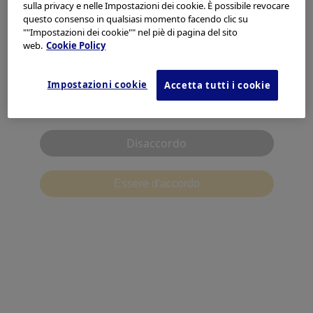
Seleziona il tuo paese/regione
Giappone
sulla privacy e nelle Impostazioni dei cookie. È possibile revocare
別ウィンドウで開く
Corea
questo consenso in qualsiasi momento facendo clic su
別ウィンドウで開く
Europe, Middle East and Africa
""Impostazioni dei cookie"" nel piè di pagina del sito
Malesia
別ウィンドウで開く
web.
Cookie Policy
Asia Pacific
Nuova Zelanda
別ウィンドウで開く
Singapore
Americas
別ウィンドウで開く
Impostazioni cookie
Accetta tutti i cookie
Taiwan
別ウィンドウで開く
Ho letto e accetto quanto sopra.
Vietnam
別ウィンドウで開く
Altri paesi in Asia
別ウィンドウで開く
Disaccordo
Altri paesi in Oceania
別ウィンドウで開く
Europa, Medio Oriente e Africa
Essere d'accordo
Europa
別ウィンドウで開く
Medio Oriente
別ウィンドウで開く
Africa
別ウィンドウで開く
Americhe
USA