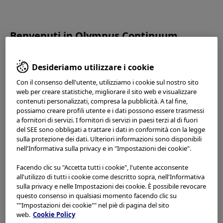
OLYMPUS CONTINUUM
Benvenuti in Olympus Continuum.
Si prega di leggere attentamente le
Condizioni d’uso
e
Desideriamo utilizzare i cookie
quanto segue prima di utilizzare questo sito web. Questo
sito web è destinato esclusivamente agli operatori sanitari.
2023.06.26
Con il consenso dell'utente, utilizziamo i cookie sul nostro sito
Non siete autorizzati ad accedere, utilizzare o scaricare
web per creare statistiche, migliorare il sito web e visualizzare
(English) Instruction for
alcun materiale da questo sito web se non siete
contenuti personalizzati, compresa la pubblicità. A tal fine,
professionisti sanitari.
possiamo creare profili utente e i dati possono essere trasmessi
Use
a fornitori di servizi. I fornitori di servizi in paesi terzi al di fuori
Questo sito web utilizza i
cookie
per offrire una migliore
del SEE sono obbligati a trattare i dati in conformità con la legge
sulla protezione dei dati. Ulteriori informazioni sono disponibili
esperienza di navigazione. I cookie permettono di adattare i
nell'Informativa sulla privacy e in "Impostazioni dei cookie".
siti web ai tuoi interessi e preferenze. Puoi trovare maggiori
informazioni nella nostra
Informativa sulla privacy
. Puoi
Facendo clic su "Accetta tutti i cookie", l'utente acconsente
recuperare le impostazioni attuali dei cookie per questo sito
all'utilizzo di tutti i cookie come descritto sopra, nell'Informativa
web qui e modificarle in qualsiasi momento tramite il link ai
sulla privacy e nelle Impostazioni dei cookie. È possibile revocare
Back to TOP
cookie nel footer.
questo consenso in qualsiasi momento facendo clic su
""Impostazioni dei cookie"" nel piè di pagina del sito
web.
Cookie Policy