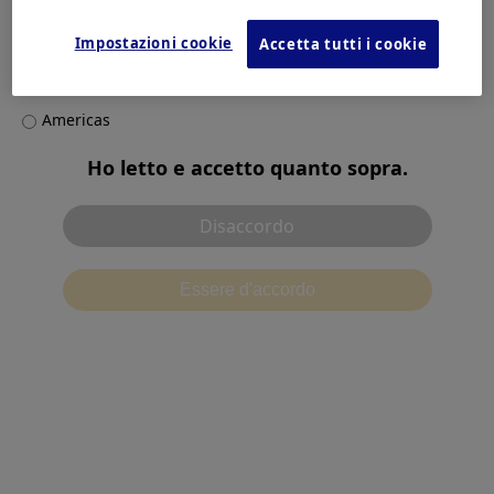
Seleziona il tuo paese/regione
Products & Solutions
Impostazioni cookie
Accetta tutti i cookie
Europe, Middle East and Africa
Asia Pacific
Contact
Americas
Ho letto e accetto quanto sopra.
Disaccordo
Essere d'accordo
Condizioni d'uso
Informativa sulla privacy
別ウィンドウで開
Politica dei cookie
Ambiente raccomandato
Contattaci
Impostazioni cookie
©2026 Olympus Corporation