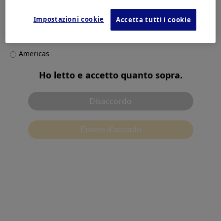
Seleziona il tuo paese/regione
Impostazioni cookie
Accetta tutti i cookie
Europe, Middle East and Africa
Contact
Asia Pacific
Americas
Ho letto e accetto quanto sopra.
Disaccordo
Condizioni d'uso
Informativa sulla privacy
Essere d'accordo
別ウィンドウで開
Politica dei cookie
Ambiente raccomandato
Contattaci
Impostazioni cookie
©2026 Olympus Corporation