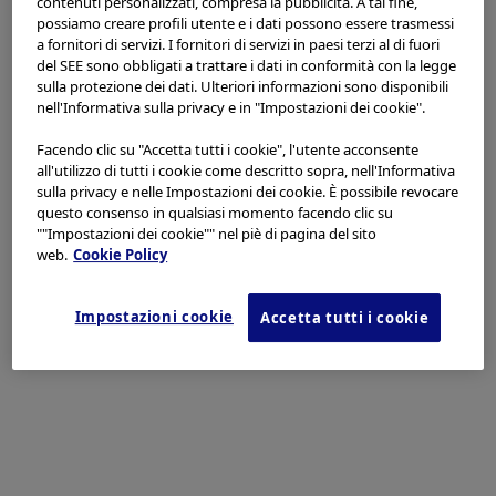
Seleziona il tuo paese/regione
contenuti personalizzati, compresa la pubblicità. A tal fine,
+86-20-84878978
possiamo creare profili utente e i dati possono essere trasmessi
a fornitori di servizi. I fornitori di servizi in paesi terzi al di fuori
Europe, Middle East and Africa
del SEE sono obbligati a trattare i dati in conformità con la legge
Asia Pacific
sulla protezione dei dati. Ulteriori informazioni sono disponibili
Olympus China Medical Training & Education Center (C-TEC)
nell'Informativa sulla privacy e in "Impostazioni dei cookie".
Americas
è la base di formazione tecnica di Olympus Medical Division
in Cina, che viene utilizzata per svolgere la formazione e
Facendo clic su "Accetta tutti i cookie", l'utente acconsente
Ho letto e accetto quanto sopra.
l'istruzione medica Olympus in Cina.
all'utilizzo di tutti i cookie come descritto sopra, nell'Informativa
sulla privacy e nelle Impostazioni dei cookie. È possibile revocare
questo consenso in qualsiasi momento facendo clic su
Lo scopo del centro di formazione è quello di promuovere il
Disaccordo
""Impostazioni dei cookie"" nel piè di pagina del sito
trattamento endoscopico e la tecnologia minimamente
web.
Cookie Policy
invasiva in Cina. Al fine di soddisfare le esigenze degli
operatori sanitari per la tecnologia medica, C-TEC ha creato
Essere d'accordo
per gli operatori sanitari una piattaforma per
Impostazioni cookie
Accetta tutti i cookie
l'apprendimento continuo, la comunicazione e lo sviluppo
con conoscenze professionali e tecnologia.
Al fine di fornire prodotti e servizi medici più avanzati dal
punto di vista scientifico ai professionisti della sanità in
Cina, C-TEC serve come piattaforma per la formazione dei
nostri clienti, la comunicazione e l'esperienza sul prodotto.