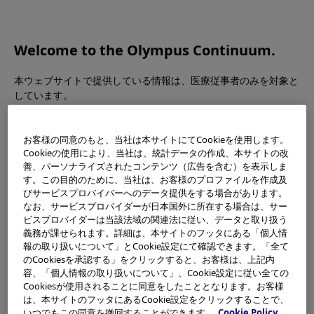
OLYMPUS CONTINUUM
Welcome to the Olympus Continuum.
お問い合わせ
本ウェブサイトで提供している情報は、医療従事者のみを対象と
しています。
その他お問い合わせについては、メディカルタウンのお客様サポ
一般の方への情報提供を目的としたものではありませんのでご了
ートページよりお問い合わせ下さい。
承ください。
お客様の同意のもと、当社は本サイトにてCookieを使用します。
Cookieの使用により、当社は、統計データの作成、本サイトの改
本ウェブサイトをご利用になる前に、ご確認と記載内容への同意
(English) Asia Pacific
善、パーソナライズされたコンテンツ（広告を含む）を表示しま
をお願いいたします。
す。この目的のために、当社は、お客様のプロファイルを作成及
びサービスプロバイバーへのデータ提供をする場合があります。
(English) Australia
別ウィンドウで開く
なお、サービスプロバイダーが日本国外に所在する場合は、サー
お住まいの国・地域を選択してください。
(English) China
ビスプロバイダーは当該法域の関連法に従い、データと取り扱う
別ウィンドウで開く
(English) Hong Kong
義務が課せられます。詳細は、本サイトのフッタにある「個人情
別ウィンドウで開く
Asia Pacific
報の取り扱いについて」とCookie設定にて確認できます。「全て
(English) India
別ウィンドウで開く
のCookiesを承認する」をクリックすると、お客様は、上記内
(English) Japan
利用規約に同意する。
容、「個人情報の取り扱いについて」、Cookie設定に従い全ての
別ウィンドウで開く
Cookiesが使用されることに同意をしたこととなります。お客様
(English) Korea
別ウィンドウで開く
は、本サイトのフッタにあるCookie設定をクリックすることで、
(English) Malaysia
いいえ
いつでもこの同意を撤回することができます。
Cookie Policy