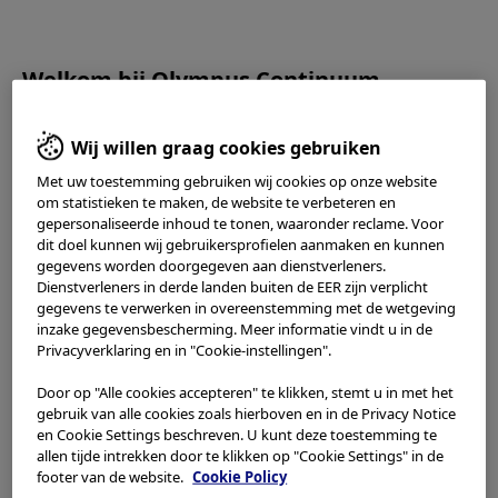
OLYMPUS CONTINUUM
Welkom bij Olympus Continuum.
Lees de
Gebruiksvoorwaarden
en het volgende zorgvuldig
Wij willen graag cookies gebruiken
door voordat u deze website gebruikt. Deze website is
alleen bedoeld voor zorgprofessionals. U hebt geen recht op
Met uw toestemming gebruiken wij cookies op onze website
2023.06.26
toegang tot, gebruik van of downloaden van materiaal van
om statistieken te maken, de website te verbeteren en
(English) Instruction for
deze website als u geen zorgprofessional bent.
gepersonaliseerde inhoud te tonen, waaronder reclame. Voor
dit doel kunnen wij gebruikersprofielen aanmaken en kunnen
Use
Deze website maakt gebruik van
cookies
om u een betere
gegevens worden doorgegeven aan dienstverleners.
Dienstverleners in derde landen buiten de EER zijn verplicht
browse-ervaring te bieden. Cookies maken het mogelijk
gegevens te verwerken in overeenstemming met de wetgeving
websites af te stemmen op uw interesses en voorkeuren. U
inzake gegevensbescherming. Meer informatie vindt u in de
kunt meer informatie vinden in onze
Privacyverklaring
. U
Privacyverklaring en in "Cookie-instellingen".
kunt hier de huidige cookie-instelling voor deze website
opvragen en deze op elk moment wijzigen via de koppeling
Door op "Alle cookies accepteren" te klikken, stemt u in met het
voor cookies in de voettekst.
gebruik van alle cookies zoals hierboven en in de Privacy Notice
Back to TOP
en Cookie Settings beschreven. U kunt deze toestemming te
allen tijde intrekken door te klikken op "Cookie Settings" in de
Selecteer uw land/regio
footer van de website.
Cookie Policy