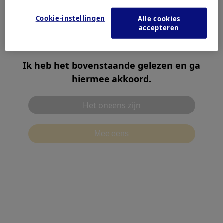
Products & Solutions
Europa, Midden-Oosten en Afrika
Cookie-instellingen
Alle cookies
Azië en Stille Oceaan
accepteren
Noord- en Zuid-Amerika
Contact
Ik heb het bovenstaande gelezen en ga
hiermee akkoord.
Het oneens zijn
Mee eens
Gebruiksvoorwaarden
Privacyverklaring
Cookiebeleid
別ウィンドウで開
Aanbevolen omgeving
Contact
Cookie-instellingen
©2026 Olympus Corporation