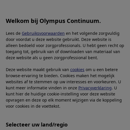
OLYMPUS CONTINUUM
Welkom bij Olympus Continuum.
Lees de
Gebruiksvoorwaarden
en het volgende zorgvuldig
door voordat u deze website gebruikt. Deze website is
alleen bedoeld voor zorgprofessionals. U hebt geen recht op
2021.02.01
toegang tot, gebruik van of downloaden van materiaal van
(English) Surgical
deze website als u geen zorgprofessional bent.
Training Programs
Deze website maakt gebruik van
cookies
om u een betere
browse-ervaring te bieden. Cookies maken het mogelijk
websites af te stemmen op uw interesses en voorkeuren. U
kunt meer informatie vinden in onze
Privacyverklaring
. U
kunt hier de huidige cookie-instelling voor deze website
opvragen en deze op elk moment wijzigen via de koppeling
(English) There are many experienced and passionate
voor cookies in de voettekst.
surgeons dedicated to develop next generation leaders
through training and education. They formed different
training groups in Asia Pacific according to their specialty,
Selecteer uw land/regio
Olympus Asia Pacific Medical and Scientific Affairs