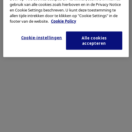
and well equipped training facilities, nurture and cultivate
gebruik van alle cookies zoals hierboven en in de Privacy Notice
the next generation of urologists and urology nurses in Asia
en Cookie Settings beschreven. U kunt deze toestemming te
allen tijde intrekken door te klikken op "Cookie Settings" in de
through the sharing of experience and deliberate practice.
footer van de website.
Cookie Policy
Social media connections:
Cookie-instellingen
Alle cookies
accepteren
Facebook
Twitter
Asia Pacific Endo-Lap