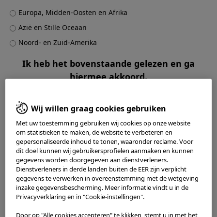
Department work closely with them through direct
Europa, Midden-Oosten en Afrika
engagement, monetary support and collaborations to
deliver training programs as well as creating opportunities
Azië en Stille Oceaan
for young surgeons to thrive and to be successful through
Noord- en Zuid-Amerika
skill enhancement and best practice sharing.
Ik heb het bovenstaande gelezen en ga
hiermee akkoord.
Asian Urological
Het oneens zijn
Wij willen graag cookies gebruiken
Met uw toestemming gebruiken wij cookies op onze website
Mee eens
om statistieken te maken, de website te verbeteren en
Surgery Training & Education Group
gepersonaliseerde inhoud te tonen, waaronder reclame. Voor
dit doel kunnen wij gebruikersprofielen aanmaken en kunnen
http://www.austeg.org/
gegevens worden doorgegeven aan dienstverleners.
Dienstverleners in derde landen buiten de EER zijn verplicht
gegevens te verwerken in overeenstemming met de wetgeving
AUSTEG was officially founded and registered in Hong Kong
inzake gegevensbescherming. Meer informatie vindt u in de
on November 2015. AUSTEG aims to enhance professional
Privacyverklaring en in "Cookie-instellingen".
competencies and advance the standard of urological
surgery in Asia, through comprehensive training program
Door op "Alle cookies accepteren" te klikken, stemt u in met het