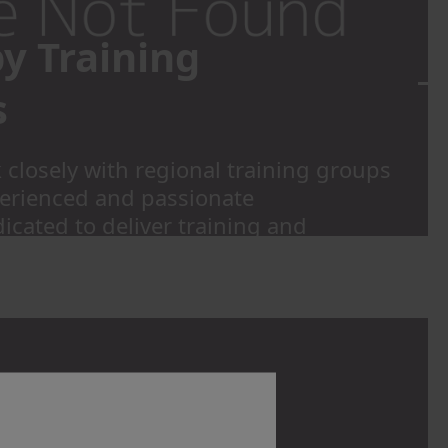
y Training
s
 closely with regional training groups
erienced and passionate
icated to deliver training and
ms to younger generations.