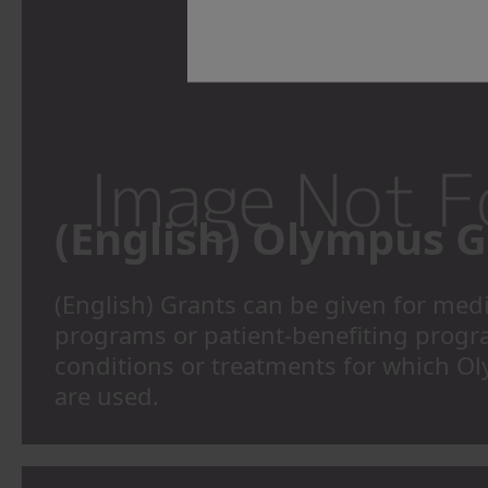
(English) Olympus G
(English) Grants can be given for med
programs or patient-benefiting progr
conditions or treatments for which O
are used.