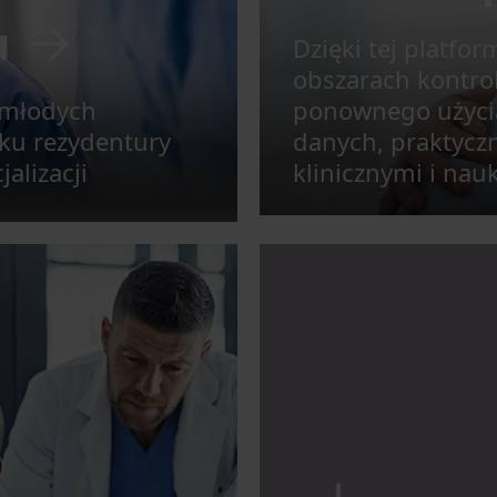
u
Dzięki tej platfo
obszarach kontro
 młodych
ponownego użycia 
oku rezydentury
danych, praktyczn
alizacji
klinicznymi i na