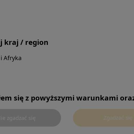
 kraj / region
i Afryka
us, and the
mpus products, is
(English)
veloping advanced
em się z powyższymi warunkami oraz 
n mind.
ie zgadzać się
Zgadzać się