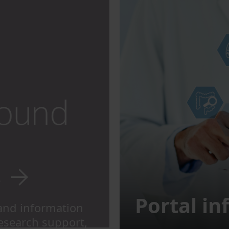
s
Portal in
and information
research support,