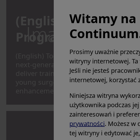
Witamy na 
(English) Surgical T
Continuum
Programs
Prosimy uważnie przecz
(English) Together with surgeons dedi
witryny internetowej. T
next-generation leaders, we support t
Jeśli nie jesteś pracow
deliver training programs and create 
internetowej, korzystać z
young surgeons to thrive and succeed
enhancement and best practice shari
Niniejsza witryna wykor
użytkownika podczas jej
zainteresowań i prefere
prywatności
. Możesz w 
tej witryny i edytować j