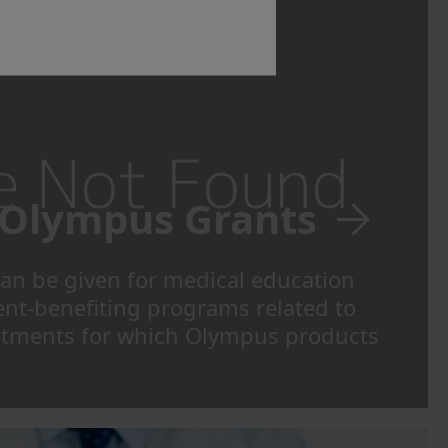
) Olympus Grants
can be given for medical education
nt-benefiting programs related to
eatments for which Olympus products