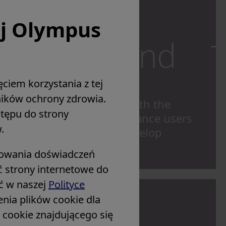
ej Olympus
 Society
ation
ciem korzystania z tej
aborate with many regional
wników ochrony zdrowia.
societies in Asia Pacific with the
stępu do strony
mprove medical care, enhance users
.
r education efforts and develop
programs.
zowania doświadczeń
ć strony internetowe do
źć w naszej
Polityce
ia plików cookie dla
w cookie znajdującego się