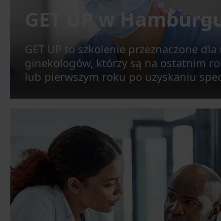
GET UP w Hamburg
GET UP to szkolenie przeznaczone dla
ginekologów, którzy są na ostatnim r
lub pierwszym roku po uzyskaniu specj