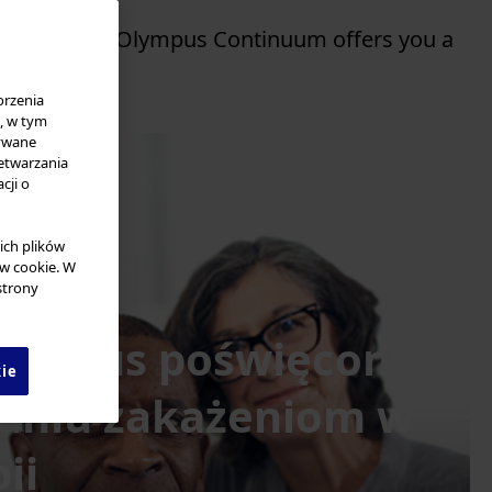
ning Library, Olympus Continuum offers you a
orzenia
i, w tym
zywane
etwarzania
cji o
ich plików
ów cookie. W
strony
lympus poświęcona
kie
aniu zakażeniom w
ii