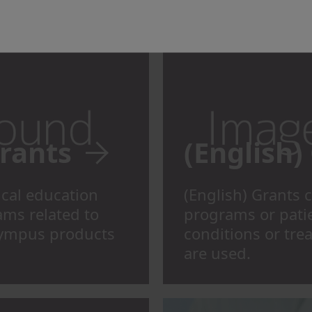
rants
(English
ical education
(English) Grants 
ams related to
programs or patie
lympus products
conditions or tr
are used.