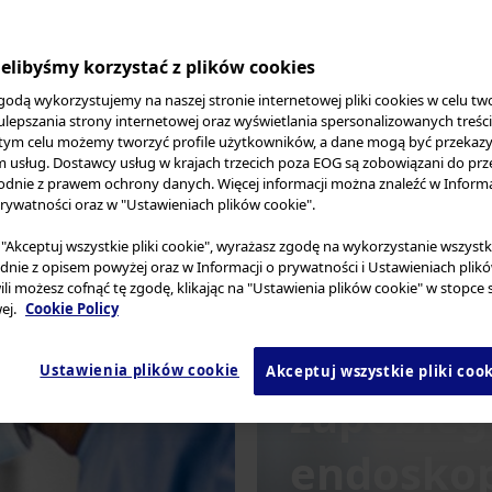
Wietnam
 opportunities and our comprehensive Global Lear
Inne kraje w Azji
elibyśmy korzystać z plików cookies
rengthen your standard of care.
Inne kraje w Oceanii
godą wykorzystujemy na naszej stronie internetowej pliki cookies w celu tw
 ulepszania strony internetowej oraz wyświetlania spersonalizowanych treśc
 tym celu możemy tworzyć profile użytkowników, a dane mogą być przeka
usług. Dostawcy usług w krajach trzecich poza EOG są zobowiązani do prz
dnie z prawem ochrony danych. Więcej informacji można znaleźć w Informa
rywatności oraz w "Ustawieniach plików cookie".
a "Akceptuj wszystkie pliki cookie", wyrażasz zgodę na wykorzystanie wszystk
dnie z opisem powyżej oraz w Informacji o prywatności i Ustawieniach plik
ili możesz cofnąć tę zgodę, klikając na "Ustawienia plików cookie" w stopce 
ej.
Cookie Policy
Strona O
Ustawienia plików cookie
Akceptuj wszystkie pliki coo
zapobieg
endoskop