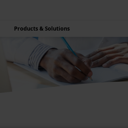
Products & Solutions
Azja i Pacyfik
Australia
Chiny
Hongkong
Indie
Japonia
Korea
Malezja
Nowa Zelandia
Singapur
Tajwan