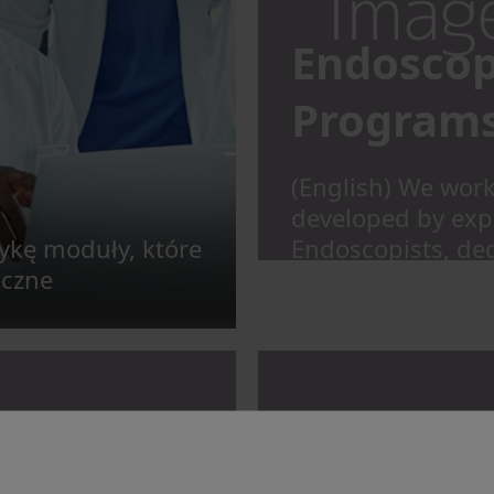
Endoscop
Program
(English) We work
developed by exp
ykę moduły, które
Endoscopists, ded
iczne
education progra