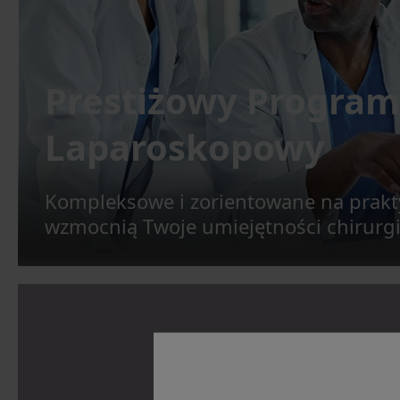
Prestiżowy Program
Laparoskopowy
Kompleksowe i zorientowane na prakt
wzmocnią Twoje umiejętności chirurg