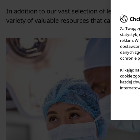
Słowenia
In addition to our vast selection of learning
Hiszpania
Chci
variety of valuable resources that can help st
Wielka Brytania i Irlandia
Za Twoją z
Inne kraje w Europie
statystyk,
Bliski Wschód
reklam. W
dostawcom 
Afryka
danych zgo
ochronie p
Klikając n
cookie zgo
każdej chw
internetow