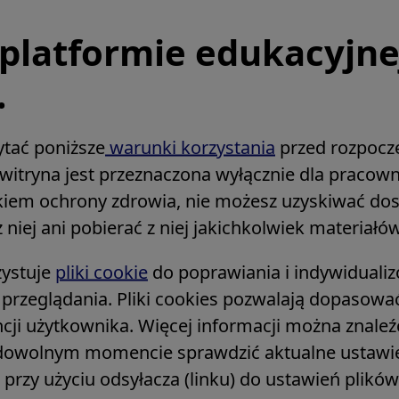
platformie edukacyjn
raining
(English)
.
Collabor
ytać poniższe
warunki korzystania
przed rozpoczę
cated to develop
(English) We coll
a witryna jest przeznaczona wyłącznie dla praco
raining groups to
organizations and 
nikiem ochrony zdrowia, nie możesz uzyskiwać do
opportunities for
common goal to i
 niej ani pobierać z niej jakichkolwiek materiałów
 through skill
experience, foste
ng.
diverse training 
zystuje
pliki cookie
do poprawiania i indywiduali
 przeglądania. Pliki cookies pozwalają dopasowa
ncji użytkownika. Więcej informacji można znale
dowolnym momencie sprawdzić aktualne ustawien
e, przy użyciu odsyłacza (linku) do ustawień plikó