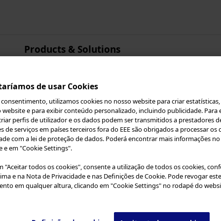
Products & Solutions
Asia Pacific
Australia
taríamos de usar Cookies
China
consentimento, utilizamos cookies no nosso website para criar estatísticas,
Hong Kong
 website e para exibir conteúdo personalizado, incluindo publicidade. Para e
iar perfis de utilizador e os dados podem ser transmitidos a prestadores de
India
 ao Olympus Continuu
s de serviços em países terceiros fora do EEE são obrigados a processar os
Japan
de com a lei de proteção de dados. Poderá encontrar mais informações no
e e em "Cookie Settings".
Korea
de uso
e o seguinte cuidadosamente antes de usar
Malaysia
em "Aceitar todos os cookies", consente a utilização de todos os cookies, co
cima e na Nota de Privacidade e nas Definições de Cookie. Pode revogar est
enas a profissionais de saúde. Você não tem direi
New Zealand
nto em qualquer altura, clicando em "Cookie Settings" no rodapé do websi
este site se não for um profissional de saúde.
Singapore
Taiwan
a lhe oferecer uma melhor experiência de naveg