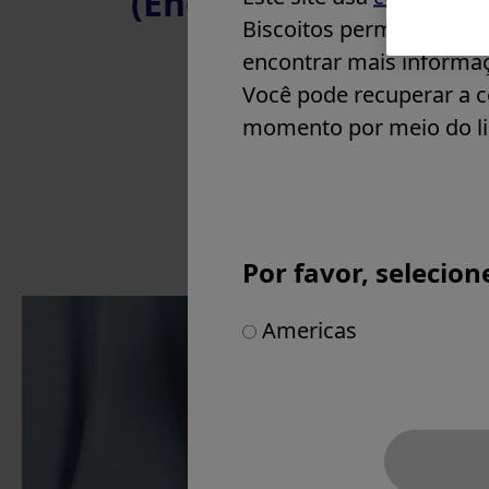
(English) Clinical In
Slovenia
Biscoitos permite person
Spain
encontrar mais inform
United Kingdom & Ireland
Você pode recuperar a co
Other Countries in Europe
momento por meio do li
Middle East
Africa
Por favor, selecion
Americas
Products & Soluti