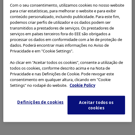
Por favor, selecione seu país ou região
efforts and develop diverse training program, through
Com o seu consentimento, utilizamos cookies no nosso website
experience sharing, resources distribution and support the
para criar estatísticas, para melhorar o website e para exibir
Americas
establishment of standard of practices in various countries.
conteúdo personalizado, incluindo publicidade. Para este fim,
podemos criar perfis de utilizador e os dados podem ser
Li e aceito os termos de uso.
transmitidos a prestadores de serviços. Os prestadores de
serviços em países terceiros fora do EEE são obrigados a
Urological Association of Asia
processar os dados em conformidade com a lei de proteção de
Discordo
dados. Poderá encontrar mais informações no Aviso de
Privacidade e em "Cookie Settings".
Aceita
Ao clicar em "Aceitar todos os cookies", consente a utilização de
todos os cookies, conforme descrito acima e na Nota de
Privacidade e nas Definições de Cookie. Pode revogar este
consentimento em qualquer altura, clicando em "Cookie
Settings" no rodapé do website.
Cookie Policy
Definições de cookies
Aceitar todos os
cookies