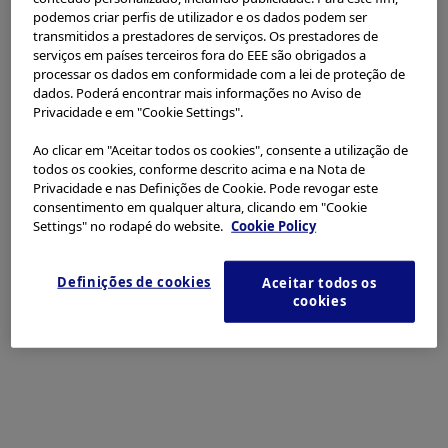
Por favor, selecione seu país ou região
podemos criar perfis de utilizador e os dados podem ser
+86-20-84878978
transmitidos a prestadores de serviços. Os prestadores de
Americas
serviços em países terceiros fora do EEE são obrigados a
processar os dados em conformidade com a lei de proteção de
Li e aceito os termos de uso.
O Centro Olympus de Formação e Treinamento Médico da
dados. Poderá encontrar mais informações no Aviso de
Privacidade e em "Cookie Settings".
China (C-TEC) é uma base de formação técnica da Divisão
Médica Olympus na China, utilizado para a formação e o
Discordo
Ao clicar em "Aceitar todos os cookies", consente a utilização de
treinamento médico Olympus na China.
todos os cookies, conforme descrito acima e na Nota de
Privacidade e nas Definições de Cookie. Pode revogar este
O objetivo do centro de treinamento é promover o
Aceita
consentimento em qualquer altura, clicando em "Cookie
tratamento endoscópico e uma tecnologia minimamente
Settings" no rodapé do website.
Cookie Policy
invasiva na China. Para atender às necessidades dos
profissionais da saúde quanto à tecnologia médica, o C-TEC
desenvolveu uma plataforma de aprendizagem contínua,
Definições de cookies
Aceitar todos os
cookies
comunicação e desenvolvimento desses profissionais com
conhecimentos e tecnologias profissionais.
A fim de fornecer os principais serviços e produtos
científicos e médicos para os profissionais da saúde na
China, o C-TEC atua como uma plataforma para o
treinamento, a comunicação e a experiência do produto de