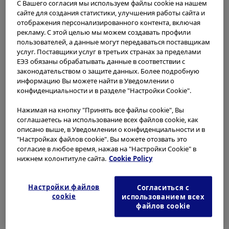
посвященный
любое время по ссылке cookies в нижнем колонтитуле.
С Вашего согласия мы используем файлы cookie на нашем
профилактике инфекций в
сайте для создания статистики, улучшения работы сайта и
отображения персонализированного контента, включая
Пожалуйста, выберите вашу страну/регион
эндоскопии
рекламу. С этой целью мы можем создавать профили
пользователей, а данные могут передаваться поставщикам
Европа, Ближний Восток и Африка
услуг. Поставщики услуг в третьих странах за пределами
Азиатско-Тихоокеанский регион
ЕЭЗ обязаны обрабатывать данные в соответствии с
Программа обучения по
законодательством о защите данных. Более подробную
Северная и Южная Америка
информацию Вы можете найти в Уведомлении о
лапароскопии
конфиденциальности и в разделе "Настройки Cookie".
Я прочитал и настоящим принимаю
Нажимая на кнопку "Принять все файлы cookie", Вы
вышеизложенное.
соглашаетесь на использование всех файлов cookie, как
Endoscopy Training Programs
описано выше, в Уведомлении о конфиденциальности и в
Не согласен
"Настройках файлов cookie". Вы можете отозвать это
согласие в любое время, нажав на "Настройки Cookie" в
нижнем колонтитуле сайта.
Cookie Policy
Cогласна
(English) Surgical Training
Programs
Настройки файлов
Согласиться с
cookie
использованием всех
файлов cookie