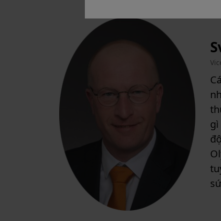
S
Vic
Cá
nh
th
gì
độ
Ol
tu
sứ