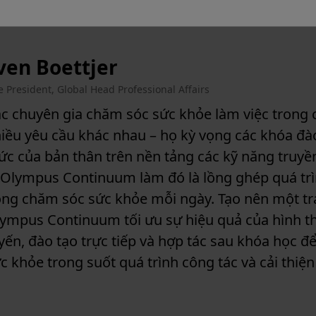
ven Boettjer
e President, Global Head Professional Affairs
c chuyên gia chăm sóc sức khỏe làm việc trong 
iều yêu cầu khác nhau – họ kỳ vọng các khóa đào
ức của bản thân trên nền tảng các kỹ năng truyề
 Olympus Continuum làm đó là lồng ghép quá trìn
ng chăm sóc sức khỏe mỗi ngày. Tạo nên một tr
ympus Continuum tối ưu sự hiệu quả của hình th
yến, đào tạo trực tiếp và hợp tác sau khóa học đ
c khỏe trong suốt quá trình công tác và cải thiện 