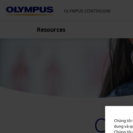
OLYMPUS CONTINUUM
Resources
Europe, Middle East and Africa
Croatia
Czech Republic
Finland
France
Germany, Austria, Switzerland
Italy
Netherlands
Poland
Russia
Chúng tôi 
dung và qu
Serbia
Chúng tôi 