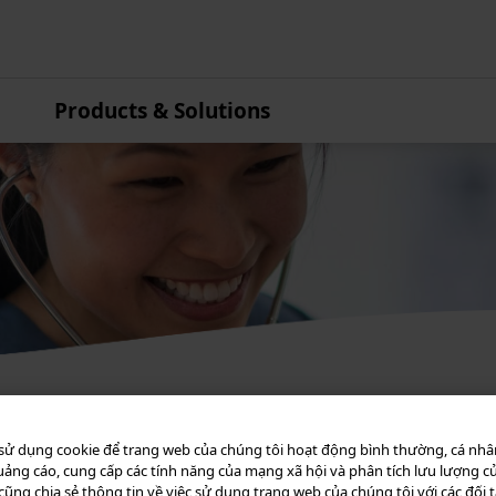
Products & Solutions
Asia Pacific
Australia
China
Hong Kong
India
Japan
Korea
Malaysia
New Zealand
Singapore
sử dụng cookie để trang web của chúng tôi hoạt động bình thường, cá nhâ
ảng cáo, cung cấp các tính năng của mạng xã hội và phân tích lưu lượng củ
Taiwan
cũng chia sẻ thông tin về việc sử dụng trang web của chúng tôi với các đối 