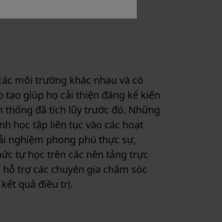
các môi trường khác nhau và có
 tạo giúp họ cải thiện đáng kể kiến
n thống đã tích lũy trước đó. Những
h học tập liên tục vào các hoạt
ải nghiệm phong phú thực sự,
ức tự học trên các nền tảng trực
ể hỗ trợ các chuyên gia chăm sóc
kết quả điều trị.