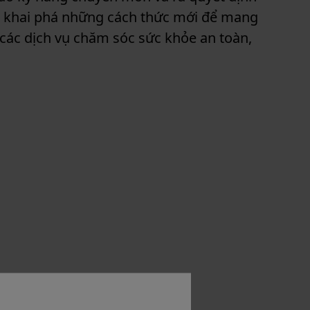
i khai phá những cách thức mới để mang
các dịch vụ chăm sóc sức khỏe an toàn,