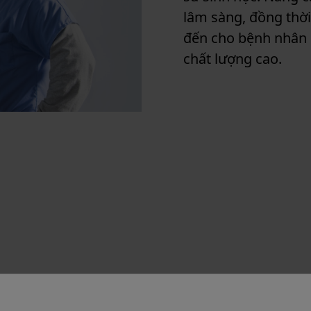
lâm sàng, đồng thờ
đến cho bệnh nhân 
chất lượng cao.