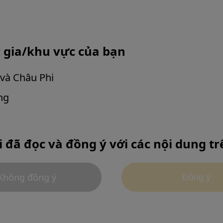
c gia/khu vực của bạn
và Châu Phi
ng
mpus Continuum chính
 trị lâm sàng và nâng
ua chương trình giáo
i đã đọc và đồng ý với các nội dung tr
 hỗ trợ để bạn có thể
ời có cuộc sống khỏe
Không đồng ý
Đồng ý