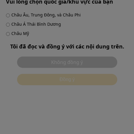
Vui lòng chọn quốc gia/khu vực của bạn
Châu Âu, Trung Đông, và Châu Phi
Products & Solutions
Châu Á Thái Bình Dương
Châu Mỹ
Contact
Tôi đã đọc và đồng ý với các nội dung trên.
Không đồng ý
Đồng ý
Điều khoản sử dụng
Thông báo về Quyền riêng tư
Cookie
別ウィンドウで開
Môi trường được đề xuất
Liên hệ
Cài đặt cookie
©2026 Olympus Corporation