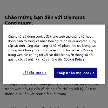
OLYMPUS CONTINUUM
Chào mừng bạn đến với Olympus
Continuum.
Vui lòng đọc kỹ
Điều khoản Sử dụng
và nội dung dưới đây
Chúng tôi sử dụng cookie để trang web của chúng tôi hoạt
trước khi sử dụng trang web này. Trang web này chỉ dành
2020.11.20
động bình thường, cá nhân hoá nội dung và quảng cáo, cung
cho các chuyên gia chăm sóc sức khỏe. Nếu không phải là
cấp các tính năng của mạng xã hội và phân tích lưu lượng của
(English) Interactive
chuyên gia chăm sóc sức khỏe, bạn không có quyền truy
chúng tôi. Chúng tôi cũng chia sẻ thông tin về việc sử dụng
cập, sử dụng và tải về tài liệu từ trang web này.
trang web của chúng tôi với các đối tác truyền thông xã hội,
Duodenoscope
quảng cáo và phân tích của chúng tôi.
Cookie Policy
Trang web này sử dụng cookie để mang đến cho bạn trải
Learning Module
nghiệm duyệt web tốt hơn.
Cookie
cho phép điều chỉnh
Cài đặt cookie
Chấp nhận mọi cookie
trang web theo lợi ích và sở thích cá nhân. Bạn có thể tìm
hiểu thêm thông tin trong
Thông báo về Quyền riêng tư
của
chúng tôi. Bạn có thể khôi phục cài đặt cookie hiện tại cho
trang web này tại đây và chỉnh sửa chúng bất kỳ lúc nào
thông qua liên kết cookie ở cuối trang.
Back to TOP