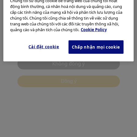
Chúng tôi sử dụng cookie để trang web của chúng tôi hoạt
Vui lòng chọn quốc gia/khu vực của bạn
establishment of standard of practices in various countries.
động bình thường, cá nhân hoá nội dung và quảng cáo, cung
cấp các tính năng của mạng xã hội và phân tích lưu lượng của
Châu Âu, Trung Đông, và Châu Phi
chúng tôi. Chúng tôi cũng chia sẻ thông tin về việc sử dụng
Urological Association of Asia
trang web của chúng tôi với các đối tác truyền thông xã hội,
Châu Á Thái Bình Dương
quảng cáo và phân tích của chúng tôi.
Cookie Policy
Châu Mỹ
Tôi đã đọc và đồng ý với các nội dung trên.
Cài đặt cookie
Chấp nhận mọi cookie
Không đồng ý
Đồng ý
https://uaanet.org/