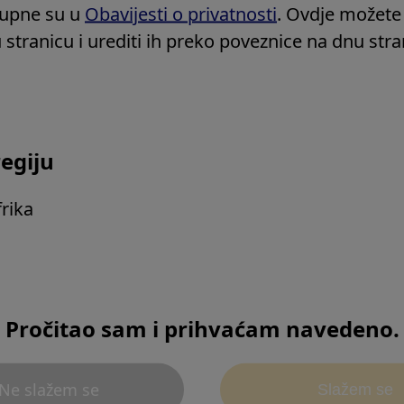
Vijetnam
Macintosh
tupne su u
Obavijesti o privatnosti
. Ovdje možete
Ostale zemlje u Aziji
stranicu i urediti ih preko poveznice na dnu stra
Safari najnovija verzija
Ostale zemlje u Oceaniji
Mozilla Firefox najnovij
Google Chrome najnovij
egiju
frika
tni telefon/tablet)
Pročitao sam i prihvaćam navedeno.
Povratak na VRH
Ne slažem se
Slažem se