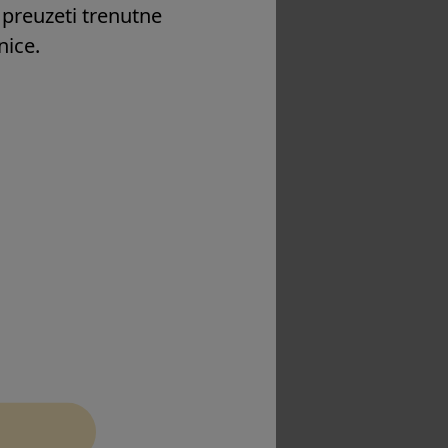
 preuzeti trenutne
nice.
a verzija
a verzija