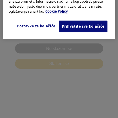
prevenciju infekcija u
analizu prometa. Informacije o načinu na koji upotrebljavate
endoskopiji
naše web-mjesto dijelimo s partnerima za društvene mreže,
Europa, Bliski istok i Afrika
oglašavanje i analitiku.
Cookie Policy
Azija, Pacifik
Amerike
Postavke za kolačiće
Prihvatite sve kolačiće
Prestižni laparoskopski
Pročitao sam i prihvaćam navedeno.
program
Ne slažem se
Endoscopy Training Programs
Slažem se
(English) Surgical Training
Programs
(English) Society