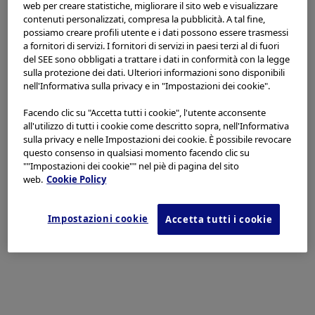
Prevenzione delle Infezioni in
Seleziona il tuo paese/regione
web per creare statistiche, migliorare il sito web e visualizzare
Endoscopia
contenuti personalizzati, compresa la pubblicità. A tal fine,
Europe, Middle East and Africa
possiamo creare profili utente e i dati possono essere trasmessi
a fornitori di servizi. I fornitori di servizi in paesi terzi al di fuori
Asia Pacific
del SEE sono obbligati a trattare i dati in conformità con la legge
sulla protezione dei dati. Ulteriori informazioni sono disponibili
Americas
Laparoscopic Prestige
nell'Informativa sulla privacy e in "Impostazioni dei cookie".
Program
Ho letto e accetto quanto sopra.
Facendo clic su "Accetta tutti i cookie", l'utente acconsente
all'utilizzo di tutti i cookie come descritto sopra, nell'Informativa
sulla privacy e nelle Impostazioni dei cookie. È possibile revocare
Disaccordo
questo consenso in qualsiasi momento facendo clic su
Endoscopy Training Programs
""Impostazioni dei cookie"" nel piè di pagina del sito
web.
Cookie Policy
Essere d'accordo
(English) Surgical Training
Impostazioni cookie
Accetta tutti i cookie
Programs
(English) Society