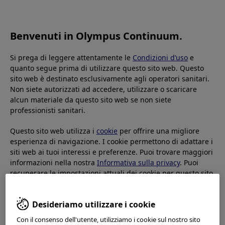
OLYMPUS CONTINUUM
Benvenuti in Olympus Continuum.
Si prega di leggere attentamente le
Condizioni d’uso
e
quanto segue prima di utilizzare questo sito web. Questo
sito web è destinato esclusivamente agli operatori sanitari.
Resources
Non siete autorizzati ad accedere, utilizzare o scaricare
alcun materiale da questo sito web se non siete
In addition to our vast selection of learning opportunities
professionisti sanitari.
and our comprehensive Global Learning Library, Olympus
Continuum offers you a variety of valuable resources that
Questo sito web utilizza i
cookie
per offrire una migliore
can help strengthen your standard of care.
esperienza di navigazione. I cookie permettono di adattare i
siti web ai tuoi interessi e preferenze. Puoi trovare maggiori
informazioni nella nostra
Informativa sulla privacy
. Puoi
GET UP ad Amburgo
recuperare le impostazioni attuali dei cookie per questo sito
web qui e modificarle in qualsiasi momento tramite il link ai
cookie nel footer.
Desideriamo utilizzare i cookie
Sito web Olympus per la
Con il consenso dell'utente, utilizziamo i cookie sul nostro sito