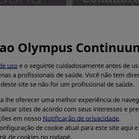
cated to develop
(English) We coll
raining groups to
organizations and 
opportunities for
common goal to i
 through skill
experience, foste
 ao Olympus Continuu
ng.
diverse training 
de uso
e o seguinte cuidadosamente antes de usar
enas a profissionais de saúde. Você não tem direi
este site se não for um profissional de saúde.
a lhe oferecer uma melhor experiência de naveg
alizar sites de acordo com seus interesses e pr
ações em nosso
Notificação de privacidade
.
nfiguração de cookie atual para este site aqui e 
nk de cookies no rodapé.