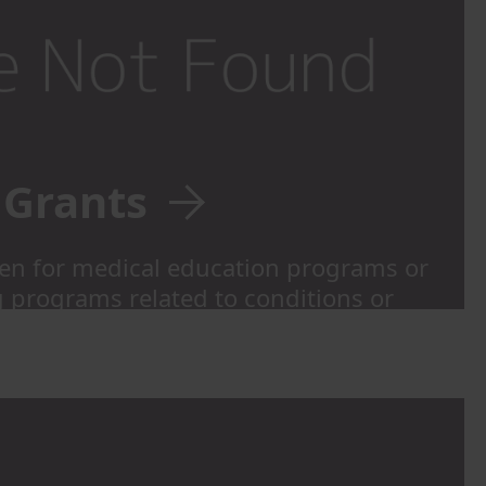
Grants
ven for medical education programs or
g programs related to conditions or
hich Olympus products are used.