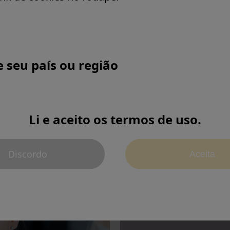
us, and the
e seu país ou região
mpus products, is
(English)
veloping advanced
n mind.
Li e aceito os termos de uso.
Discordo
Aceita