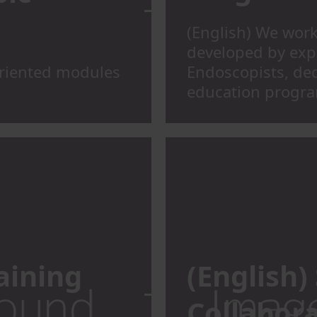
(English) We work
developed by exp
oriented modules
Endoscopists, ded
education progra
raining
(English)
Collabor