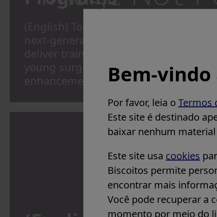
(English) Together with surgeons dedi
next-generation leaders, we support t
deliver training programs and create 
young surgeons to thrive and succeed
Bem-vindo
enhancement and best practice shari
Por favor, leia o
Termos 
Este site é destinado ap
baixar nenhum material d
Este site usa
cookies
par
Biscoitos permite person
encontrar mais inform
Você pode recuperar a co
momento por meio do li