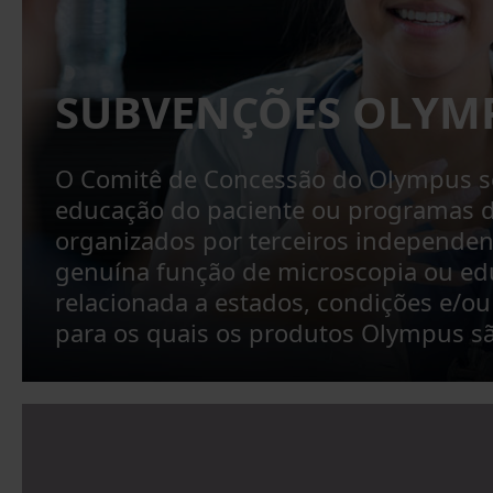
SUBVENÇÕES OLYM
O Comitê de Concessão do Olympus s
educação do paciente ou programas d
organizados por terceiros independe
genuína função de microscopia ou e
relacionada a estados, condições e/o
para os quais os produtos Olympus são