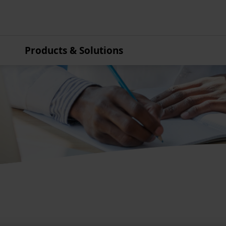
Products & Solutions
Asia Pacific
Australia
China
Hong Kong
India
Japan
Korea
Malaysia
New Zealand
Singapore
Taiwan