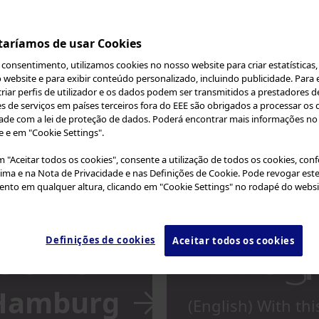
Vietnam
 opportunities and our comprehensive Global Lear
Other countries in Asia
taríamos de usar Cookies
rengthen your standard of care.
Other countries in Oceania
consentimento, utilizamos cookies no nosso website para criar estatísticas,
 website e para exibir conteúdo personalizado, incluindo publicidade. Para e
iar perfis de utilizador e os dados podem ser transmitidos a prestadores de
s de serviços em países terceiros fora do EEE são obrigados a processar os
de com a lei de proteção de dados. Poderá encontrar mais informações no
e e em "Cookie Settings".
em "Aceitar todos os cookies", consente a utilização de todos os cookies, co
cima e na Nota de Privacidade e nas Definições de Cookie. Pode revogar est
(English
nto em qualquer altura, clicando em "Cookie Settings" no rodapé do websi
for Infec
Definições de cookies
Aceitar todos os cookies
Endosco
n Hamburg
(English) With th