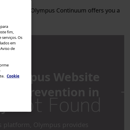
ning Library, Olympus Continuum offers you a
 para
ste fim,
 serviços. Os
 dados em
 Aviso de
nforme
e
) Olympus Website
te.
Cookie
tion Prevention in
py
is platform, Olympus provides