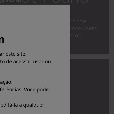
aborate with many regional
societies in Asia Pacific with the
mprove medical care, enhance users
r education efforts and develop
m
programs.
 este site.
to de acessar, usar ou
ação.
eferências. Você pode
editá-la a qualquer