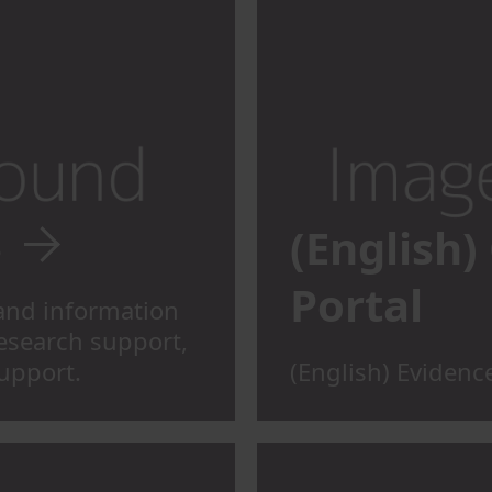
s
(English)
Portal
and information
research support,
upport.
(English) Eviden