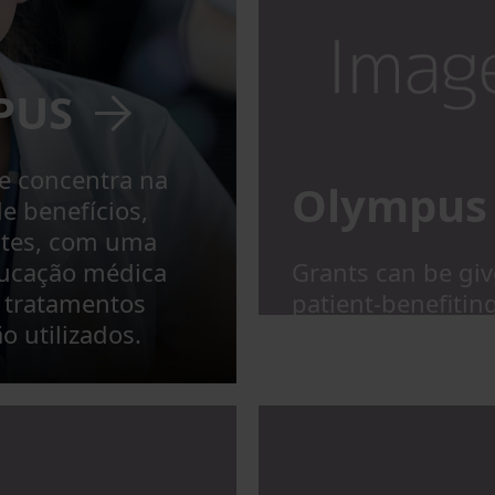
PUS
e concentra na
Olympus 
e benefícios,
ntes, com uma
ducação médica
Grants can be gi
u tratamentos
patient-benefitin
 utilizados.
treatments for w