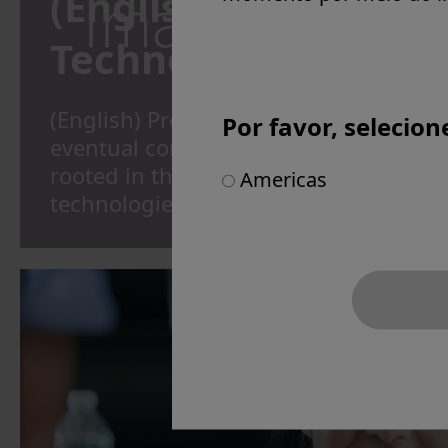
(English) Olympus
Technology
(English) Product innovation at Olymp
Por favor, selecion
eventual commercialization of all Oly
rooted in the company's policy of de
Americas
technologies with the next 10 years i