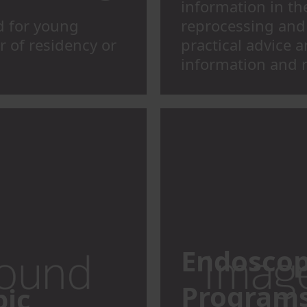
information in the
d for young
reprocessing and
r of residency or
practical advice a
information and 
Endoscop
Program
pic