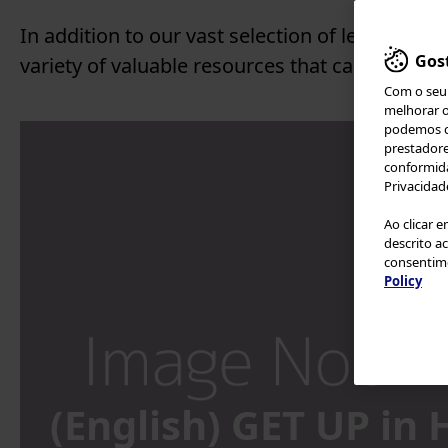
Slovenia
In addition to our vast selection of learning
Spain
Gos
variety of valuable resources that can help st
United Kingdom & Ireland
Com o seu 
Other Countries in Europe
melhorar o
Middle East
podemos cr
prestadore
Africa
conformida
Privacidad
Ao clicar 
descrito a
consentime
Policy
(English) GET UP i