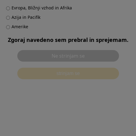
Japonska
別ウィンドウで開く
Evropa, Bližnji vzhod in Afrika
Koreja
別ウィンドウで開く
Malezija
Azija in Pacifik
別ウィンドウで開く
Nova Zelandija
Amerike
別ウィンドウで開く
Singapur
別ウィンドウで開く
Zgoraj navedeno sem prebral in sprejemam.
Tajvan
別ウィンドウで開く
Vietnam
別ウィンドウで開く
Ne strinjam se
Druge države v Aziji
別ウィンドウで開く
Druge države v Oceaniji
別ウィンドウで開く
strinjam se
Evropa, Bližnji vzhod in Afrika
Evropa
別ウィンドウで開く
Bližnji vzhod
別ウィンドウで開く
Afrika
別ウィンドウで開く
Amerika
ZDA