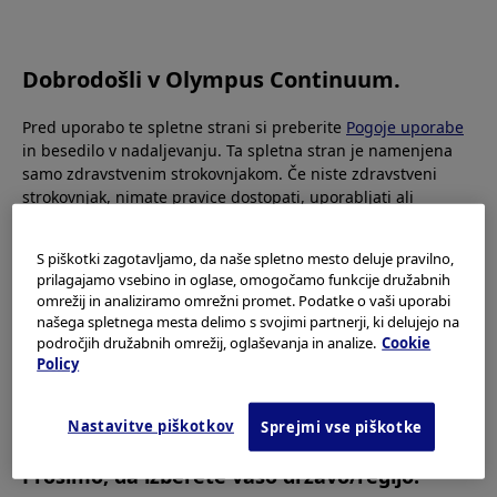
OLYMPUS CONTINUUM
Dobrodošli v Olympus Continuum.
Kontaktirajte nas
Pred uporabo te spletne strani si preberite
Pogoje uporabe
in besedilo v nadaljevanju. Ta spletna stran je namenjena
Zahvaljujemo se vam za obisk naše spletne strani. Vaša
samo zdravstvenim strokovnjakom. Če niste zdravstveni
vprašanja so pomembna za nas.
strokovnjak, nimate pravice dostopati, uporabljati ali
Po najboljših močeh se bomo potrudili, da vam bomo v
nalagati gradiv s te spletne strani.
razumnem roku odgovorili na vaše poizvedovanje. Izberite
S piškotki zagotavljamo, da naše spletno mesto deluje pravilno,
vaše področje, da bomo lahko usmerili vaše e-sporočilo.
Ta spletna stran uporablja
piškotke
, da bi vam zagotovila
prilagajamo vsebino in oglase, omogočamo funkcije družabnih
boljšo brskalno izkušnjo. Piškotki omogočajo prilagajanje
omrežij in analiziramo omrežni promet. Podatke o vaši uporabi
spletnih strani vašim interesom in preferencam. Več
našega spletnega mesta delimo s svojimi partnerji, ki delujejo na
Azija in Pacifik
informacij o tem lahko najdete v našem
Obvestilu o varstvu
področjih družabnih omrežij, oglaševanja in analize.
Cookie
zasebnosti
. S trenutnimi nastavitvami piškotkov za to
Policy
Avstralija
spletno stran se lahko seznanite tukaj ter jih po želji kadar
別ウィンドウで開く
koli uredite na povezavi do piškotkov v nogi strani.
Kitajska
別ウィンドウで開く
Nastavitve piškotkov
Sprejmi vse piškotke
Hongkong
別ウィンドウで開く
Indija
Prosimo, da izberete vašo državo/regijo.
別ウィンドウで開く