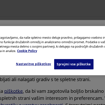
Products & Solutions
Azija in Pacifik
Avstralija
 zagotavljamo, da naše spletno mesto deluje pravilno, prilagajamo vsebino in
funkcije družabnih omrežij in analiziramo omrežni promet. Podatke o vaš
Kitajska
etnega mesta delimo s svojimi partnerji, ki delujejo na področjih družabnih 
 v Olympus Continuum
Hongkong
 in analize.
Cookie Policy
Indija
Nastavitve piškotkov
strani si preberite
Pogoje uporabe
in besedilo v 
Sprejmi vse piškotke
Japonska
aslednje okolje.
 zdravstvenim strokovnjakom. Če niste zdravstv
Koreja
delovala pravilno. (Zapisano 28. januarja 2021)
jati ali nalagati gradiv s te spletne strani.
Malezija
Nova Zelandija
ja
piškotke
, da bi vam zagotovila boljšo brskalno 
Singapur
spletnih strani vašim interesom in preferencam. 
Tajvan
bvestilu o varstvu zasebnosti
. S trenutnimi nast