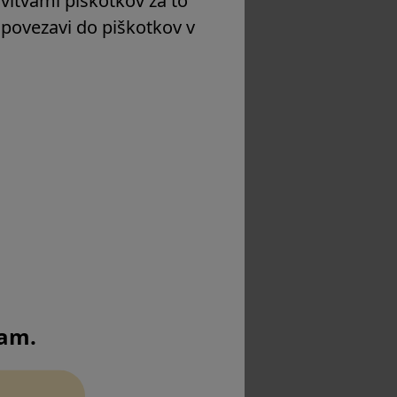
a povezavi do piškotkov v
 verzija
 verzija
mam.