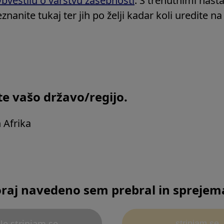
Vietnam
Macintosh
znanite tukaj ter jih po želji kadar koli uredite n
Druge države v Aziji
Safari – zadnja verzija
Druge države v Oceaniji
Mozilla Firefox – zadnja
Google Chrome – zadnja
te vašo državo/regijo.
ni telefon / tablica)
n Afrika
raj navedeno sem prebral in spreje
Nazaj na VRH
Ne strinjam se
strinjam se