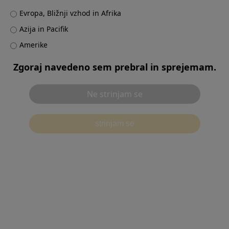
Evropa, Bližnji vzhod in Afrika
Products & Solutions
Azija in Pacifik
Amerike
Zgoraj navedeno sem prebral in sprejemam.
Contact
Ne strinjam se
strinjam se
Pogoji uporabe
Obvestilo o varstvu zasebnosti
別ウィンドウで開
Politika piškotkov
Priporočljivo okolje
Kontaktirajte nas
Nastavitve piškotkov
©2026 Olympus Corporation