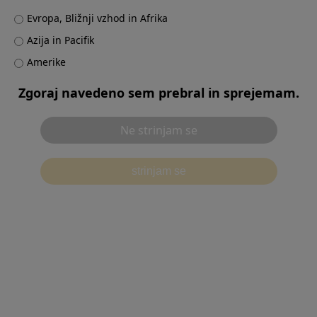
Evropa, Bližnji vzhod in Afrika
Azija in Pacifik
Contact
Amerike
Zgoraj navedeno sem prebral in sprejemam.
Ne strinjam se
strinjam se
Pogoji uporabe
Obvestilo o varstvu zasebnosti
別ウィンドウで開
Politika piškotkov
Priporočljivo okolje
Kontaktirajte nas
Nastavitve piškotkov
©2026 Olympus Corporation