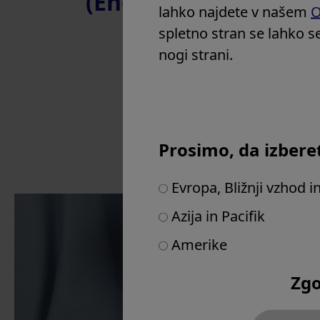
(English) Olympus G
Slovenija
lahko najdete v našem
O
Španija
spletno stran se lahko se
Združeno kraljestvo in Irska
nogi strani.
Druge države v Evropi
Bližnji vzhod
Afrika
Prosimo, da izbere
Evropa, Bližnji vzhod i
Azija in Pacifik
Amerike
Products & Soluti
Zgo