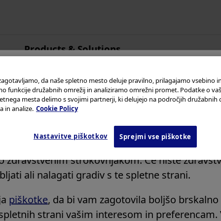
Products & Solutions
Azija in Pacifik
Avstralija
 zagotavljamo, da naše spletno mesto deluje pravilno, prilagajamo vsebino in
funkcije družabnih omrežij in analiziramo omrežni promet. Podatke o vaš
Kitajska
etnega mesta delimo s svojimi partnerji, ki delujejo na področjih družabnih 
Hongkong
 v Olympus Continuum
 in analize.
Cookie Policy
Indija
Japonska
Nastavitve piškotkov
Sprejmi vse piškotke
strani si preberite
Pogoje uporabe
in besedilo v 
Koreja
 zdravstvenim strokovnjakom. Če niste zdravstv
Malezija
jati ali nalagati gradiv s te spletne strani.
Nova Zelandija
Singapur
ja
piškotke
, da bi vam zagotovila boljšo brskalno 
Tajvan
spletnih strani vašim interesom in preferencam. 