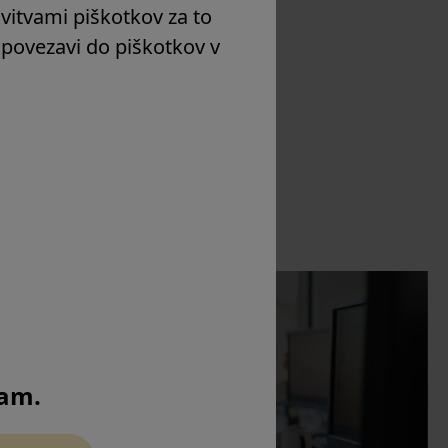
avitvami piškotkov za to
a povezavi do piškotkov v
Contact
mam.