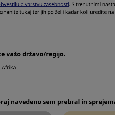
rants
Vietnam
bvestilu o varstvu zasebnosti
. S trenutnimi nast
Druge države v Aziji
znanite tukaj ter jih po želji kadar koli uredite n
Druge države v Oceaniji
Back to TOP
te vašo državo/regijo.
n Afrika
ons
raj navedeno sem prebral in spreje