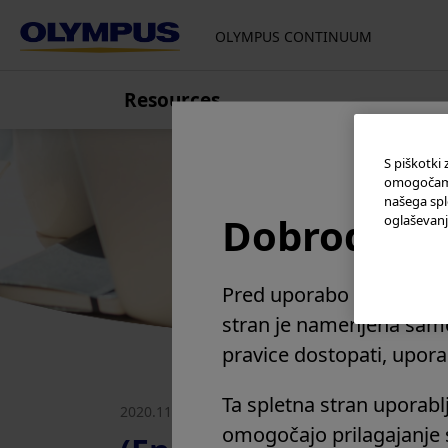
OLYMPUS CONTINUUM
Resources
Evropa, Bližnji vzhod in Afrika
Hrvaška
S piškotki
omogočamo 
Češka republika
našega spl
Finska
Dobrodošli
oglaševanja
Francija
Nemčija, Avstrija, Švica
Pred uporabo te spletne 
Italija
stran je namenjena samo
Nizozemska
pravice dostopati, uporabl
Poljska
Rusija
Ta spletna stran uporabl
2020.11.20
Srbija
omogočajo prilagajanje 