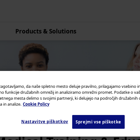
Products & Solutions
Azija in Pacifik
Avstralija
Kitajska
Hongkong
Indija
Japonska
 zagotavljamo, da naše spletno mesto deluje pravilno, prilagajamo vsebino in
funkcije družabnih omrežij in analiziramo omrežni promet. Podatke o vaš
Koreja
etnega mesta delimo s svojimi partnerji, ki delujejo na področjih družabnih 
 in analize.
Cookie Policy
Malezija
Nova Zelandija
Nastavitve piškotkov
Sprejmi vse piškotke
Singapur
Tajvan