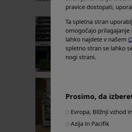
pravice dostopati, uporabl
Ta spletna stran uporabl
omogočajo prilagajanje 
lahko najdete v našem
O
spletno stran se lahko se
nogi strani.
Prosimo, da izbere
Evropa, Bližnji vzhod i
Azija in Pacifik