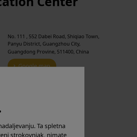
cation Center
No. 111 , 552 Dabei Road, Shiqiao Town,
Panyu District, Guangzhou City,
Guangdong Provine, 511400, China
Google map
+86-20-84878978
.
nadaljevanju. Ta spletna
eni strokovnjak, nimate